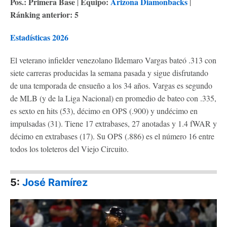
Pos.: Primera Base
Equipo:
Arizona Diamonbacks
|
|
Ránking anterior: 5
Estadísticas 2026
El veterano infielder venezolano Ildemaro Vargas bateó .313 con
siete carreras producidas la semana pasada y sigue disfrutando
de una temporada de ensueño a los 34 años. Vargas es segundo
de MLB (y de la Liga Nacional) en promedio de bateo con .335,
es sexto en hits (53), décimo en OPS (.900) y undécimo en
impulsadas (31). Tiene 17 extrabases, 27 anotadas y 1.4 fWAR y
décimo en extrabases (17). Su OPS (.886) es el número 16 entre
todos los toleteros del Viejo Circuito.
5:
José R
amírez