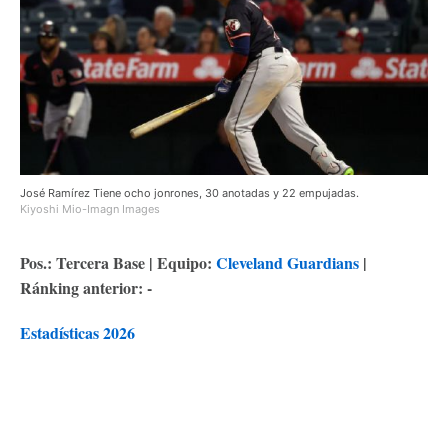
José Ramírez Tiene ocho jonrones, 30 anotadas y 22 empujadas.
Kiyoshi Mio-Imagn Images
Pos.: Tercera Base | Equipo:
C
leveland Guardians
|
Ránking anterior: -
Estadísticas 2026