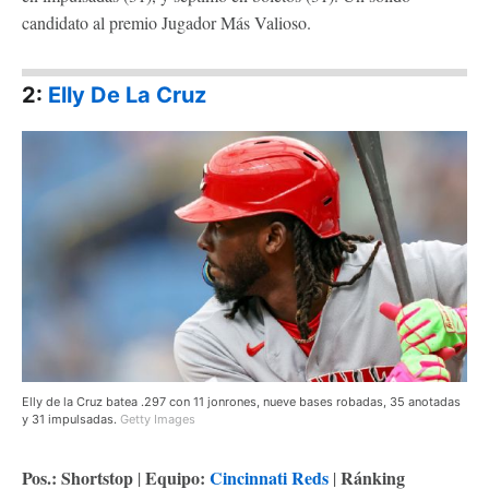
candidato al premio Jugador Más Valioso.
2:
Elly De La Cruz
Elly de la Cruz batea .297 con 11 jonrones, nueve bases robadas, 35 anotadas
y 31 impulsadas.
Getty Images
Pos.: Shortstop
Equipo:
Cincinnati Reds
Ránking
|
|