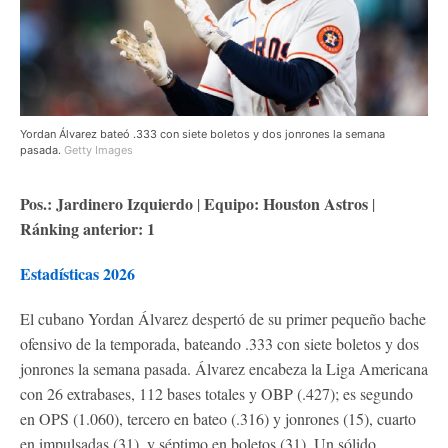
Yordan Álvarez bateó .333 con siete boletos y dos jonrones la semana
pasada.
Getty Images
Pos.: Jardinero Izquierdo
Equipo: Houston Astros
|
|
Ránking anterior: 1
Estadísticas 2026
El cubano Yordan Álvarez despertó de su primer pequeño bache
ofensivo de la temporada, bateando .333 con siete boletos y dos
jonrones la semana pasada. Álvarez encabeza la Liga Americana
con 26 extrabases, 112 bases totales y OBP (.427); es segundo
en OPS (1.060), tercero en bateo (.316) y jonrones (15), cuarto
en impulsadas (31), y séptimo en boletos (31). Un sólido