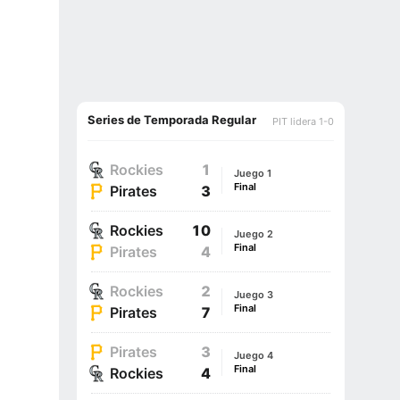
Series de Temporada Regular
PIT lidera 1-0
Rockies
1
Juego 1
Final
Pirates
3
Rockies
10
Juego 2
Final
Pirates
4
Rockies
2
Juego 3
Final
Pirates
7
Pirates
3
Juego 4
Final
Rockies
4