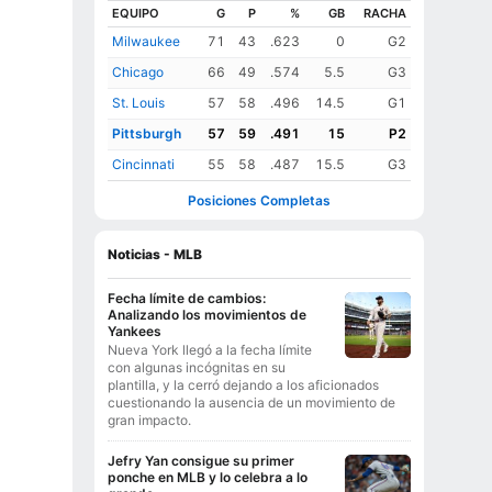
EQUIPO
G
P
%
GB
RACHA
Milwaukee
71
43
.623
0
G2
Chicago
66
49
.574
5.5
G3
St. Louis
57
58
.496
14.5
G1
Pittsburgh
57
59
.491
15
P2
Cincinnati
55
58
.487
15.5
G3
Posiciones Completas
Noticias - MLB
Fecha límite de cambios:
Analizando los movimientos de
Yankees
Nueva York llegó a la fecha límite
con algunas incógnitas en su
plantilla, y la cerró dejando a los aficionados
cuestionando la ausencia de un movimiento de
gran impacto.
Jefry Yan consigue su primer
ponche en MLB y lo celebra a lo