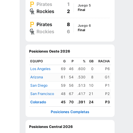
Pirates
1
Juego 5
Final
Rockies
2
Pirates
8
Juego 6
Final
Rockies
6
Posiciones Oeste 2026
EQUIPO
G
P
%
GB
RACHA
Los Angeles
69
46
.600
0
P6
Arizona
61
54
.530
8
G1
San Diego
59
56
.513
10
P1
San Francisco
48
67
.417
21
P2
Colorado
45
70
.391
24
P3
Posiciones Completas
Posiciones Central 2026