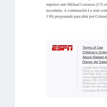
impulsor ante Michael Lorenzen (2-5) en 
necesitaría. A continuación La serie con
3.90) programado para abrir por Colorad
Terms of Use
Children's Onlin
About Nielsen 
Disney Ad Sales
GAMBLING PROBLE
5050 or visit gam
(467369) (NY). Cal
www.mdgamblinghe
states. (18+ DC/KY
draftkings.com/spo
wager tax may appl
Copyright: © 2026 