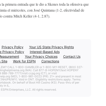
la primera entrada que le dio a Skenes toda la ofensiva que
tinúa el miércoles, con José Quintana (1-2, efectividad de
o contra Mitch Keller (4-1, 2.87).
Privacy Policy
Your US State Privacy Rights
e Privacy Policy
Interest-Based Ads
Measurement
Your Privacy Choices
Contact Us
 Site
Work for ESPN
Corrections
M? CALL 1-800-GAMBLER or 1-800-MY-RESET, (800) 327-
blinghelplinema.org (MA). Call 877-8-HOPENY/text HOPENY
l 888-789-7777/visit ccpg.org (CT), or visit
lp.org (MD), 1-800-981-0023 (PR). 21+ and present in most
/NH/PR/WY). Void in ONT. Eligibility restrictions apply. Terms:
rtsbook. On behalf of Boot Hill Casino (KS). Pass-thru of per
y in IL.
ESPN Enterprises, LLC. All rights reserved.