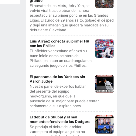
grande
El novato de los Mets, Jefry Yan, se
volvió viral tras celebrar de manera
espectacular su primer ponche en las Grandes
Ligas. El zurdo de 29 años saltó, golpeó el césped
y dejó una imagen que quedará marcada en su
debut ante Cleveland.
Luis Arráez conecta su primer HR
con los Phillies
El infielder venezolano afianzó su
buen inicio como pelotero de
Philadelphia con un cuadrangular en
su segundo juego con los Phillies.
El panorama de los Yankees sin
Aaron Judge
Nuestro panel de expertos hablan
del presente del equipo
neoyorquino, en que que la
ausencia de su mejor bate puede atentar
seriamente a sus aspiraciones
El debut de Skubal y el mal
momento ofensivo de los Dodgers
Se produjo el debut del abridor
zurdo pero el equipo angelino no