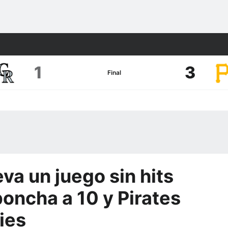
1
3
Final
va un juego sin hits
poncha a 10 y Pirates
ies