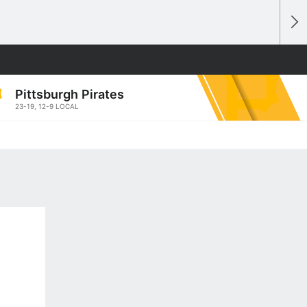
Pittsburgh
Pirates
23-19
, 12-9 LOCAL