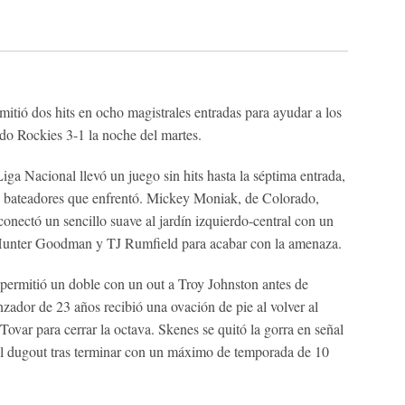
ó dos hits en ocho magistrales entradas para ayudar a los
ado Rockies 3-1 la noche del martes.
ga Nacional llevó un juego sin hits hasta la séptima entrada,
19 bateadores que enfrentó. Mickey Moniak, de Colorado,
 conectó un sencillo suave al jardín izquierdo-central con un
a Hunter Goodman y TJ Rumfield para acabar con la amenaza.
 permitió un doble con un out a Troy Johnston antes de
zador de 23 años recibió una ovación de pie al volver al
ovar para cerrar la octava. Skenes se quitó la gorra en señal
del dugout tras terminar con un máximo de temporada de 10