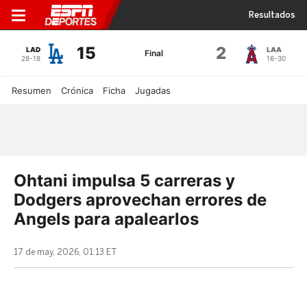
Resultados
15
2
LAD
LAA
Final
28-18
16-30
Resumen
Crónica
Ficha
Jugadas
Ohtani impulsa 5 carreras y
Dodgers aprovechan errores de
Angels para apalearlos
17 de may, 2026, 01:13 ET