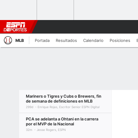
MLB
Portada
Resultados
Calendario
Posiciones
Mariners o Tigres y Cubs o Brewers, fin
de semana de definiciones en MLB
299d
Enrique Rojas, Escritor Senior ESPN Digital
PCA se adelanta a Ohtani en la carrera
por el MVP de la Nacional
32m
Jesse Rogers, ESPN