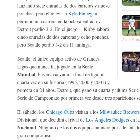
lanzando siete entradas de dos carreras y nueve
ponches, pero el relevista
Kyle Finnegan
permitió una carrera en la octava entrada y
Detroit perdió 3-2. En el juego 1, Kirby laboró
cinco entradas de dos carreras y ocho ponches,
Alden Gonz
pero Seattle perdió 3-2 en 11 innings.
Seattle, el único equipo activo de Grandes
Serie
Ligas que nunca ha jugado en la
Mundial
, busca avanzar a la final de liga por
cuarta vez en su historia (1995, 2000 y 2001) y
primera en 24 años. Detroit, que ganó su cuarta y última Serie 
Serie de Campeonato por primera vez desde tres apariciones s
El sábado, los
Chicago Cubs
visitan a los
Milwaukee Brewers
Divisional, que decidirá el rival de
Los Angeles Dodgers
en l
Nacional
. Ninguno de los dos equipos anunció por adelantado 
gran compromiso.