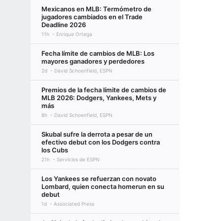
Mexicanos en MLB: Termómetro de
jugadores cambiados en el Trade
Deadline 2026
11h
Enrique Ortega
Fecha límite de cambios de MLB: Los
mayores ganadores y perdedores
2d
David Schoenfield, ESPN
Premios de la fecha límite de cambios de
MLB 2026: Dodgers, Yankees, Mets y
más
8h
David Schoenfield, ESPN
Skubal sufre la derrota a pesar de un
efectivo debut con los Dodgers contra
los Cubs
21h
Servicios de ESPN
Los Yankees se refuerzan con novato
Lombard, quien conecta homerun en su
debut
1d
Associated Press