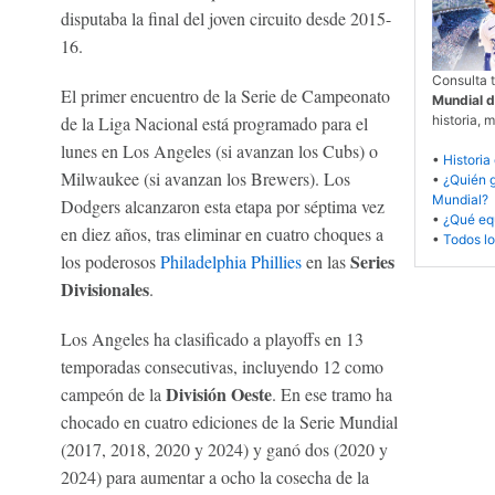
disputaba la final del joven circuito desde 2015-
16.
Consulta 
El primer encuentro de la Serie de Campeonato
Mundial d
de la Liga Nacional está programado para el
historia,
lunes en Los Angeles (si avanzan los Cubs) o
•
Historia
Milwaukee (si avanzan los Brewers). Los
•
¿Quién g
Mundial?
Dodgers alcanzaron esta etapa por séptima vez
•
¿Qué equ
en diez años, tras eliminar en cuatro choques a
•
Todos lo
Series
los poderosos
Philadelphia Phillies
en las
Divisionales
.
Los Angeles ha clasificado a playoffs en 13
temporadas consecutivas, incluyendo 12 como
División Oeste
campeón de la
. En ese tramo ha
chocado en cuatro ediciones de la Serie Mundial
(2017, 2018, 2020 y 2024) y ganó dos (2020 y
2024) para aumentar a ocho la cosecha de la