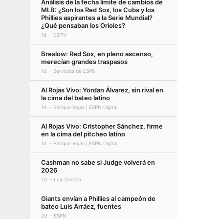
Análisis de la fecha límite de cambios de
MLB: ¿Son los Red Sox, los Cubs y los
Phillies aspirantes a la Serie Mundial?
¿Qué pensaban los Orioles?
1d
ESPN
Breslow: Red Sox, en pleno ascenso,
merecían grandes traspasos
1d
Servicios de ESPN
Al Rojas Vivo: Yordan Álvarez, sin rival en
la cima del bateo latino
1d
Enrique Rojas | ESPN Digital
Al Rojas Vivo: Cristopher Sánchez, firme
en la cima del pitcheo latino
1d
Enrique Rojas | ESPN Digital
Cashman no sabe si Judge volverá en
2026
2d
Luis Castillo
Giants envían a Phillies al campeón de
bateo Luis Arráez, fuentes
2d
ESPN