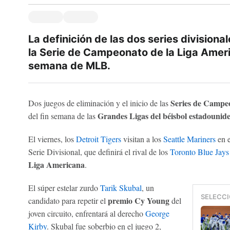
La definición de las dos series divisional
la Serie de Campeonato de la Liga Ameri
semana de MLB.
Series de Campe
Dos juegos de eliminación y el inicio de las
Grandes Ligas del béisbol estadouni
del fin semana de las
El viernes, los
Detroit Tigers
visitan a los
Seattle Mariners
en e
Serie Divisional, que definirá el rival de los
Toronto Blue Jays
Liga Americana
.
El súper estelar zurdo
Tarik Skubal
, un
SELECCI
premio Cy Young
candidato para repetir el
del
joven circuito, enfrentará al derecho
George
Kirby
. Skubal fue soberbio en el juego 2,