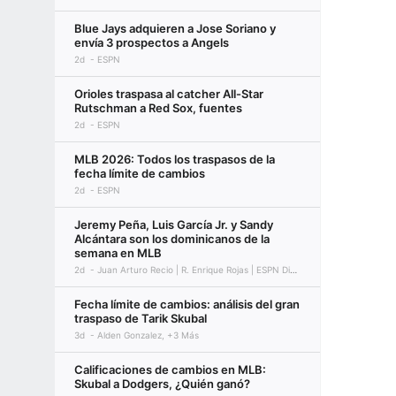
Blue Jays adquieren a Jose Soriano y
envía 3 prospectos a Angels
2d
ESPN
Orioles traspasa al catcher All-Star
Rutschman a Red Sox, fuentes
2d
ESPN
MLB 2026: Todos los traspasos de la
fecha límite de cambios
2d
ESPN
Jeremy Peña, Luis García Jr. y Sandy
Alcántara son los dominicanos de la
semana en MLB
2d
Juan Arturo Recio | R. Enrique Rojas | ESPN Digital
Fecha límite de cambios: análisis del gran
traspaso de Tarik Skubal
3d
Alden Gonzalez, +3 Más
Calificaciones de cambios en MLB:
Skubal a Dodgers, ¿Quién ganó?