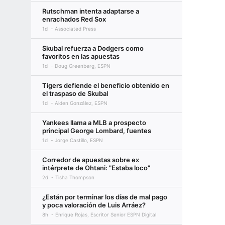
Rutschman intenta adaptarse a
enrachados Red Sox
1d
Associated Press
Skubal refuerza a Dodgers como
favoritos en las apuestas
1d
Doug Greenberg, ESPN
Tigers defiende el beneficio obtenido en
el traspaso de Skubal
1d
Alden González, ESPN
Yankees llama a MLB a prospecto
principal George Lombard, fuentes
1d
Jorge Castillo, ESPN
Corredor de apuestas sobre ex
intérprete de Ohtani: "Estaba loco"
2d
Tisha Thompson
¿Están por terminar los días de mal pago
y poca valoración de Luis Arráez?
8h
Enrique Rojas, Escritor Senior ESPN Digital