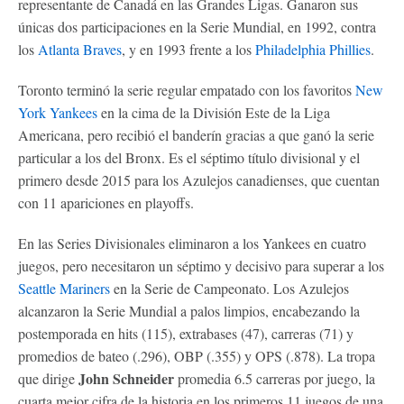
representante de Canadá en las Grandes Ligas. Ganaron sus
únicas dos participaciones en la Serie Mundial, en 1992, contra
los
Atlanta Braves
, y en 1993 frente a los
Philadelphia Phillies
.
Toronto terminó la serie regular empatado con los favoritos
New
York Yankees
en la cima de la División Este de la Liga
Americana, pero recibió el banderín gracias a que ganó la serie
particular a los del Bronx. Es el séptimo título divisional y el
primero desde 2015 para los Azulejos canadienses, que cuentan
con 11 apariciones en playoffs.
En las Series Divisionales eliminaron a los Yankees en cuatro
juegos, pero necesitaron un séptimo y decisivo para superar a los
Seattle Mariners
en la Serie de Campeonato. Los Azulejos
alcanzaron la Serie Mundial a palos limpios, encabezando la
postemporada en hits (115), extrabases (47), carreras (71) y
promedios de bateo (.296), OBP (.355) y OPS (.878). La tropa
John Schneider
que dirige
promedia 6.5 carreras por juego, la
cuarta mejor cifra de la historia en los primeros 11 juegos de una