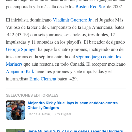
postemporada y la más alta desde los
Boston Red Sox
de 2007.
El inicialista dominicano
Vladimir Guerrero Jr
., el Jugador Más
Valioso de la Serie de Campeonato de la Liga Americana, batea
.442 (43-19) con seis jonrones, seis boletos, tres dobles, 12
impulsadas y 11 anotadas en los playoffs. El bateador designado
George Springer
ha pegado cuatro jonrones, incluyendo uno de
tres carreras en la séptima entrada del
séptimo juego contra los
Mariners
que aún resuena en todo Canadá. El receptor mexicano
Alejandro Kirk
tiene tres jonrones y siete impulsadas y el
intermedista
Ernie Clement
batea .429.
SELECCIONES EDITORIALES
Alejandro Kirk y Blue Jays buscan antídoto contra
Ohtani y Dodgers
Carlos A. Nava, ESPN Digital
Serie Mundial 2025: Lo que debes saber de Dodgers