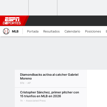
MLB
Portada
Resultados
Calendario
Posiciones
Diamondbacks activa al catcher Gabriel
Moreno
97d
AP
Cristopher Sánchez, primer pitcher con
15 triunfos en MLB en 2026
1h
Associated Press