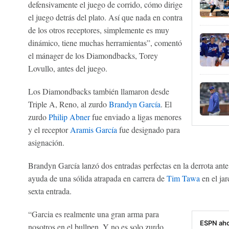
defensivamente el juego de corrido, cómo dirige
el juego detrás del plato. Así que nada en contra
de los otros receptores, simplemente es muy
dinámico, tiene muchas herramientas”, comentó
el mánager de los Diamondbacks, Torey
Lovullo, antes del juego.
Los Diamondbacks también llamaron desde
Triple A, Reno, al zurdo
Brandyn García
. El
zurdo
Philip Abner
fue enviado a ligas menores
y el receptor
Aramis García
fue designado para
asignación.
Brandyn García lanzó dos entradas perfectas en la derrota ante
ayuda de una sólida atrapada en carrera de
Tim Tawa
en el jar
sexta entrada.
“Garcia es realmente una gran arma para
ESPN aho
nosotros en el bullpen. Y no es solo zurdo