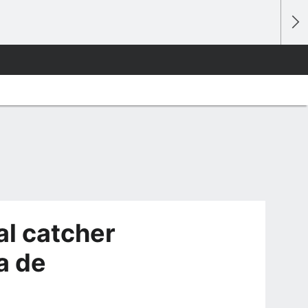
l catcher
a de