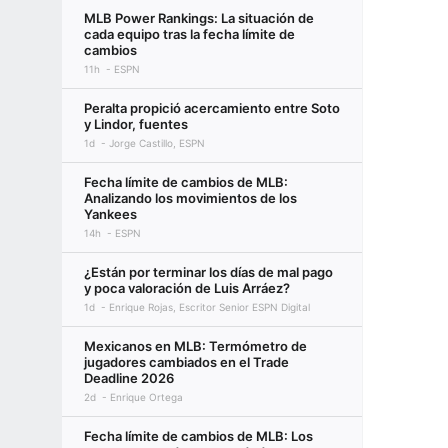
MLB Power Rankings: La situación de
cada equipo tras la fecha límite de
cambios
11h
ESPN
Peralta propició acercamiento entre Soto
y Lindor, fuentes
1d
Jorge Castillo, ESPN
Fecha límite de cambios de MLB:
Analizando los movimientos de los
Yankees
14h
ESPN
¿Están por terminar los días de mal pago
y poca valoración de Luis Arráez?
1d
Enrique Rojas, Escritor Senior ESPN Digital
Mexicanos en MLB: Termómetro de
jugadores cambiados en el Trade
Deadline 2026
2d
Enrique Ortega
Fecha límite de cambios de MLB: Los