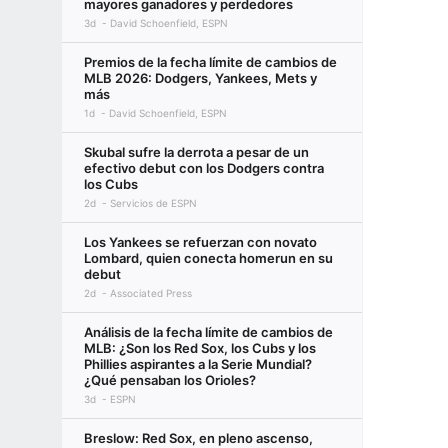
mayores ganadores y perdedores
3d
David Schoenfield, ESPN
Premios de la fecha límite de cambios de
MLB 2026: Dodgers, Yankees, Mets y
más
1d
David Schoenfield, ESPN
Skubal sufre la derrota a pesar de un
efectivo debut con los Dodgers contra
los Cubs
2d
Servicios de ESPN
Los Yankees se refuerzan con novato
Lombard, quien conecta homerun en su
debut
2d
Associated Press
Análisis de la fecha límite de cambios de
MLB: ¿Son los Red Sox, los Cubs y los
Phillies aspirantes a la Serie Mundial?
¿Qué pensaban los Orioles?
3d
ESPN
Breslow: Red Sox, en pleno ascenso,