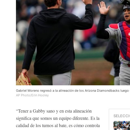
Gabriel Moreno regresó a la alineación de los Arizona Diamondbacks luego de
AP Photo/Erin Hooley
“Tener a Gabby sano y en esta alineación
SELECCI
significa que somos un equipo diferente. Es la
calidad de los turnos al bate, es cómo controla