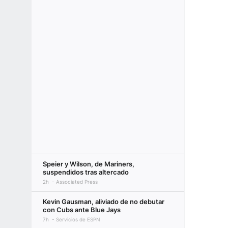
Speier y Wilson, de Mariners,
suspendidos tras altercado
2h
Associated Press
Kevin Gausman, aliviado de no debutar
con Cubs ante Blue Jays
7h
Servicios de ESPN