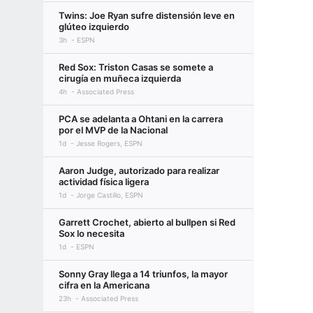
Twins: Joe Ryan sufre distensión leve en
glúteo izquierdo
3h
ESPN
Red Sox: Triston Casas se somete a
cirugía en muñeca izquierda
4h
Associated Press
PCA se adelanta a Ohtani en la carrera
por el MVP de la Nacional
1d
Jesse Rogers, ESPN
Aaron Judge, autorizado para realizar
actividad física ligera
1d
Jorge Castillo, ESPN
Garrett Crochet, abierto al bullpen si Red
Sox lo necesita
1d
ESPN
Sonny Gray llega a 14 triunfos, la mayor
cifra en la Americana
23h
Associated Press