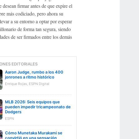
e desean firmar antes de que expire el
ibre más codiciado, pero ahora su
levar a su entorno a optar por esperar
llonario de forma tan segura, siendo
idades de ser firmados entre los demás
ONES EDITORIALES
Aaron Judge, rumbo a los 400
jonrones a ritmo histórico
Enrique Rojas, ESPN Digital
MLB 2026: Seis equipos que
pueden impedir tricampeonato de
Dodgers
ESPN
Cómo Munetaka Murakami se
convirtió en una sensación