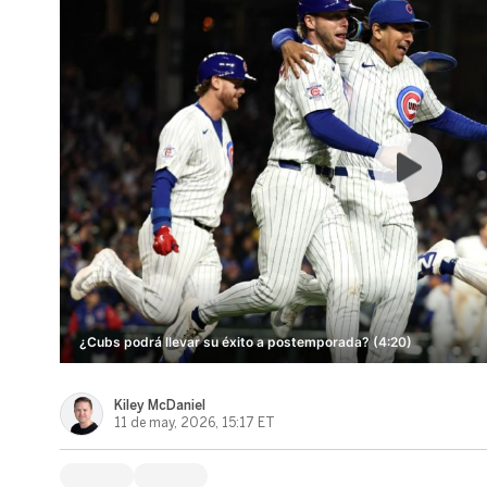
¿Cubs podrá llevar su éxito a postemporada? (4:20)
Kiley McDaniel
11 de may, 2026, 15:17 ET