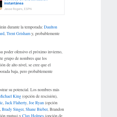
instantánea
Jesse Rogers, ESPN
inirán durante la temporada:
Daulton
ard
,
Trent Grisham
y, probablemente
 su poder ofensivo el próximo invierno,
nte grupo de nombres que los
ón de alto nivel, se cree que el
mporada baja, pero probablemente
strar su potencial. Los nombres más
Michael King
(opción de rescisión),
ic
,
Jack Flaherty
,
Joe Ryan
(opción
,
Brady Singer
,
Shane Bieber
, Brandon
ión mutua) y
Clay Holmes
(opción de