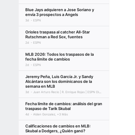
Blue Jays adquieren a Jose Soriano y
envía 3 prospectos a Angels
3d
ESPN
Orioles traspasa al catcher All-Star
Rutschman a Red Sox, fuentes
2d
ESPN
MLB 2026: Todos los traspasos de la
fecha límite de cambios
2d
ESPN
Jeremy Peña, Luis García Jr. y Sandy
Alcántara son los dominicanos de la
semana en MLB
3d
Juan Arturo Recio | R. Enrique Rojas | ESPN Digital
Fecha límite de cambios: análisis del gran
traspaso de Tarik Skubal
4d
Alden Gonzalez, +3 Más
Calificaciones de cambios en MLB:
Skubal a Dodgers, ¿Quién ganó?