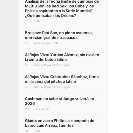
Análisis de la fecha límite de cambios de
MLB: ¿Son los Red Sox, los Cubs y los
Phillies aspirantes a la Serie Mundial?
¿Qué pensaban los Orioles?
2d
ESPN
Breslow: Red Sox, en pleno ascenso,
merecían grandes traspasos
2d
Servicios de ESPN
Al Rojas Vivo: Yordan Álvarez, sin rival en
la cima del bateo latino
1d
Enrique Rojas | ESPN Digital
Al Rojas Vivo: Cristopher Sánchez, firme
en la cima del pitcheo latino
1d
Enrique Rojas | ESPN Digital
Cashman no sabe si Judge volverá en
2026
2d
Luis Castillo
Giants envían a Phillies al campeón de
bateo Luis Arráez, fuentes
3d
ESPN