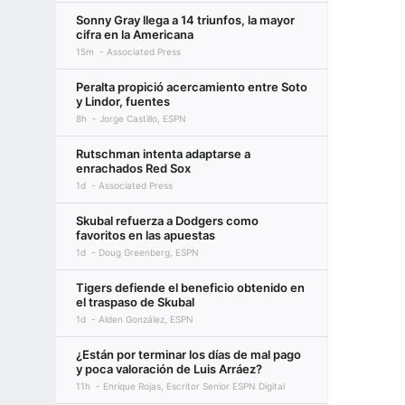
Sonny Gray llega a 14 triunfos, la mayor
cifra en la Americana
15m
Associated Press
Peralta propició acercamiento entre Soto
y Lindor, fuentes
8h
Jorge Castillo, ESPN
Rutschman intenta adaptarse a
enrachados Red Sox
1d
Associated Press
Skubal refuerza a Dodgers como
favoritos en las apuestas
1d
Doug Greenberg, ESPN
Tigers defiende el beneficio obtenido en
el traspaso de Skubal
1d
Alden González, ESPN
¿Están por terminar los días de mal pago
y poca valoración de Luis Arráez?
11h
Enrique Rojas, Escritor Senior ESPN Digital