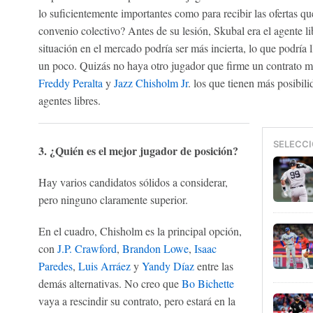
lo suficientemente importantes como para recibir las ofertas qu
convenio colectivo? Antes de su lesión, Skubal era el agente l
situación en el mercado podría ser más incierta, lo que podría l
un poco. Quizás no haya otro jugador que firme un contrato mi
Freddy Peralta
y
Jazz Chisholm Jr
. los que tienen más posibil
agentes libres.
SELECCI
3. ¿Quién es el mejor jugador de posición?
Hay varios candidatos sólidos a considerar,
pero ninguno claramente superior.
En el cuadro, Chisholm es la principal opción,
con
J.P. Crawford
,
Brandon Lowe
,
Isaac
Paredes
,
Luis Arráez
y
Yandy Díaz
entre las
demás alternativas. No creo que
Bo Bichette
vaya a rescindir su contrato, pero estará en la