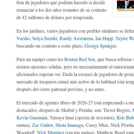
lista de jugadores que podrían hacerlo si decide
renunciar a los dos años restantes de su contrato
de 42 millones de dólares por temporada.
En los jardines, varios jugadores con perfiles similares se def
Varsho
,
Seiya Suzuki
,
Randy Arozarena
,
Ian Happ
,
Taylor W
buscando un contrato a corto plazo,
George Springer
.
Para un equipo como los
Boston Red Sox
, que busca reforzar
existen opciones sólidas, pero no necesariamente el emociona
aficionados esperan ver. Dada la escasez de jugadores de posici
mercado de traspasos estará más activo de lo habitual esta te
después del cierre patronal previsto, y no antes.
El mercado de agentes libres de 2026-27 está empezando a mo
destacados, después de Skubal y Peralta, son: Trevor Rogers,
Kevin Gausman
, Tatsuya Imai (opción de rescisión),
Kris Bub
mutua),
Zac Gallen
,
Shota Imanaga
, Casey Mize, Nick Pivetta
Woodruff,
Nick Martínez
(opción mutua), Matthew Boyd (opc