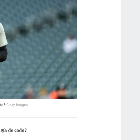
odo?
Getty Images
ugía de codo?