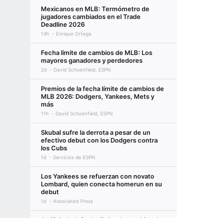
Mexicanos en MLB: Termómetro de
jugadores cambiados en el Trade
Deadline 2026
14h
Enrique Ortega
Fecha límite de cambios de MLB: Los
mayores ganadores y perdedores
2d
David Schoenfield, ESPN
Premios de la fecha límite de cambios de
MLB 2026: Dodgers, Yankees, Mets y
más
11h
David Schoenfield, ESPN
Skubal sufre la derrota a pesar de un
efectivo debut con los Dodgers contra
los Cubs
1d
Servicios de ESPN
Los Yankees se refuerzan con novato
Lombard, quien conecta homerun en su
debut
1d
Associated Press