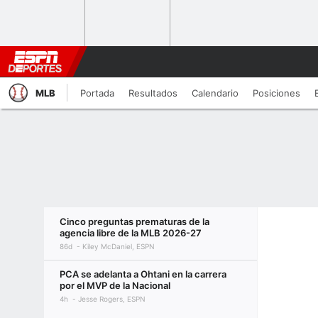
MLB
Portada
Resultados
Calendario
Posiciones
Cinco preguntas prematuras de la
agencia libre de la MLB 2026-27
86d
Kiley McDaniel, ESPN
PCA se adelanta a Ohtani en la carrera
por el MVP de la Nacional
4h
Jesse Rogers, ESPN