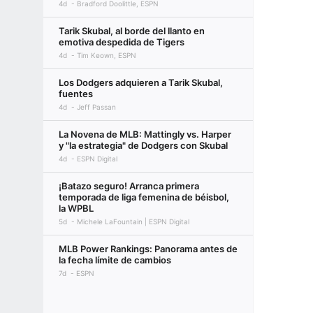
4d
Bradford Doolittle, ESPN
Tarik Skubal, al borde del llanto en
emotiva despedida de Tigers
4d
Tim Keown, ESPN
Los Dodgers adquieren a Tarik Skubal,
fuentes
4d
Jeff Passan
La Novena de MLB: Mattingly vs. Harper
y "la estrategia" de Dodgers con Skubal
4d
ESPN Digital
¡Batazo seguro! Arranca primera
temporada de liga femenina de béisbol,
la WPBL
5d
Michele LaFountain | ESPN Digital
MLB Power Rankings: Panorama antes de
la fecha límite de cambios
7d
ESPN