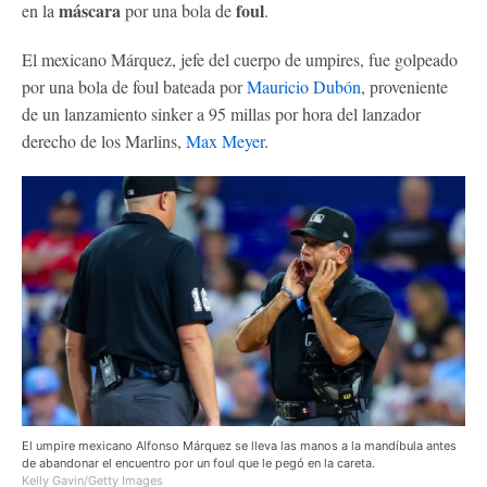
máscara
foul
en la
por una bola de
.
El mexicano Márquez, jefe del cuerpo de umpires, fue golpeado
por una bola de foul bateada por
Mauricio Dubón
, proveniente
de un lanzamiento sinker a 95 millas por hora del lanzador
derecho de los Marlins,
Max Meyer
.
El umpire mexicano Alfonso Márquez se lleva las manos a la mandíbula antes
de abandonar el encuentro por un foul que le pegó en la careta.
Kelly Gavin/Getty Images