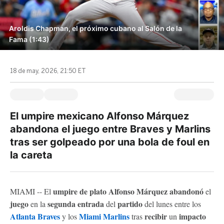
Aroldis Chapman, el próximo cubano al Salón de la
Fama (1:43)
18 de may, 2026, 21:50 ET
El umpire mexicano Alfonso Márquez
abandona el juego entre Braves y Marlins
tras ser golpeado por una bola de foul en
la careta
umpire de plato Alfonso Márquez abandonó
MIAMI -- El
el
juego
segunda entrada
partido
en la
del
del lunes entre los
Atlanta Braves
Miami Marlins
recibir
impacto
y los
tras
un