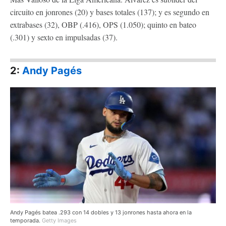
circuito en jonrones (20) y bases totales (137); y es segundo en
extrabases (32), OBP (.416), OPS (1.050); quinto en bateo
(.301) y sexto en impulsadas (37).
2:
Andy Pagés
Andy Pagés batea .293 con 14 dobles y 13 jonrones hasta ahora en la
temporada.
Getty Images