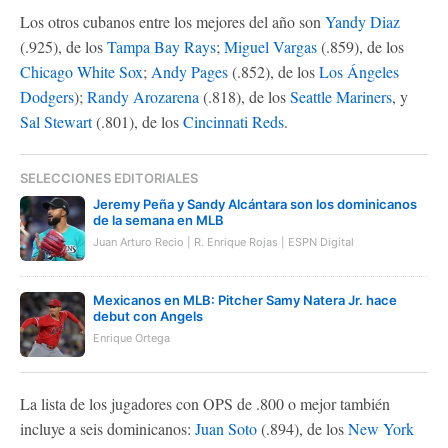
Los otros cubanos entre los mejores del año son
Yandy Diaz
(.925), de los
Tampa Bay Rays
;
Miguel Vargas
(.859), de los
Chicago White Sox
;
Andy Pages
(.852), de los
Los Ángeles
Dodgers
);
Randy Arozarena
(.818), de los
Seattle Mariners
, y
Sal Stewart
(.801), de los
Cincinnati Reds
.
SELECCIONES EDITORIALES
Jeremy Peña y Sandy Alcántara son los dominicanos
de la semana en MLB
Juan Arturo Recio | R. Enrique Rojas | ESPN Digital
Mexicanos en MLB: Pitcher Samy Natera Jr. hace
debut con Angels
Enrique Ortega
La lista de los jugadores con OPS de .800 o mejor también
incluye a seis dominicanos:
Juan Soto
(.894), de los
New York