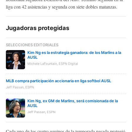
liga con 42 asistencias y segunda con siete dobles matanzas.
Jugadoras protegidas
SELECCIONES EDITORIALES
Kim Ng es la estrategia ganadora: de los Marlins a la
AUSL
Michele LaFountain, ESPN Digital
MLB compra participación accionaria en liga softbol AUSL
Jeff Passan, ESPN
Kim Ng, ex GM de Marlins, será comisionada de la
AUSL
Jeff Passan, ESPN
Cada uno de los cuatro equipos de la temporada pasada protegió