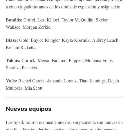
a cinco jugadoras antes de los drafts de expansión y asignación.
Bandits:
Coffel, Lexi Kilfoyl, Taylor McQuillin, Skylar
Wallace, Morgan Zerkle.
Blaze:
Gold, Baylee Klingler, Kayla Kowalik, Aubrey Leach,
Keilani Ricketts.
Talons:
Corrick, Megan Faraimo, Flippen, Montana Fouts,
Sharlize Palacios.
Volts:
Rachel Garcia, Amanda Lorenz, Tiare Jennings, Dejah
Mulipola, Mia Scott.
Nuevos equipos
Las Spark no son realmente nuevas; simplemente son nuevas en
esta liga. Existen desde hace tres años y operaron de manera