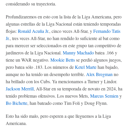
considerando su trayectoria.
Profundizaremos en esto con la lista de la Liga Americana, pero
algunas estrellas de la Liga Nacional están teniendo temporadas
flojas:
Ronald Acuña Jr
., cinco veces All-Star, y
Fernando Tatis
Jr
., tres veces All-Star, no han rendido lo suficiente al bat como
para merecer ser seleccionados en este grupo tan competitivo de
jardineros de la Liga Nacional.
Manny Machado
batea .166 y
tiene un WAR negativo.
Mookie Betts
se perdió algunos juegos,
pero batea sólo .183. Los números de
Ketel Marte
han bajado,
aunque no ha tenido un desempeño terrible.
Alex Bregman
no
ha brillado con los Cubs. Ya mencionamos a Turner y Lindor.
Jackson Merrill
, All-Star en su temporada de novato en 2024, ha
tenido problemas ofensivos. Los nuevos Mets,
Marcus Semien
y
Bo Bichette
, han bateado como Tim Foli y Doug Flynn.
Esto ha sido malo, pero esperen a que lleguemos a la Liga
Americana.