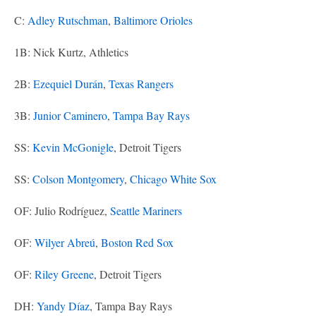
C:
Adley Rutschman
,
Baltimore Orioles
1B: Nick Kurtz, Athletics
2B:
Ezequiel Durán
,
Texas Rangers
3B:
Junior Caminero
,
Tampa Bay Rays
SS:
Kevin McGonigle
, Detroit Tigers
SS:
Colson Montgomery
,
Chicago White Sox
OF: Julio Rodríguez,
Seattle Mariners
OF:
Wilyer Abreú
,
Boston Red Sox
OF:
Riley Greene
, Detroit Tigers
DH:
Yandy Díaz
, Tampa Bay Rays