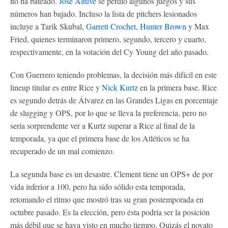
no ha bateado.
José Altuve
se perdió algunos juegos y sus
números han bajado. Incluso la lista de pitchers lesionados
incluye a Tarik Skubal,
Garrett Crochet
,
Hunter Brown
y Max
Fried, quienes terminaron primero, segundo, tercero y cuarto,
respectivamente, en la votación del Cy Young del año pasado.
Con Guerrero teniendo problemas, la decisión más difícil en este
lineup titular es entre Rice y
Nick Kurtz
en la primera base. Rice
es segundo detrás de Álvarez en las Grandes Ligas en porcentaje
de slugging y OPS, por lo que se lleva la preferencia, pero no
sería sorprendente ver a Kurtz superar a Rice al final de la
temporada, ya que el primera base de los Atléticos se ha
recuperado de un mal comienzo.
La segunda base es un desastre. Clement tiene un OPS+ de por
vida inferior a 100, pero ha sido sólido esta temporada,
retomando el ritmo que mostró tras su gran postemporada en
octubre pasado. Es la elección, pero ésta podría ser la posición
más débil que se haya visto en mucho tiempo. Quizás el novato