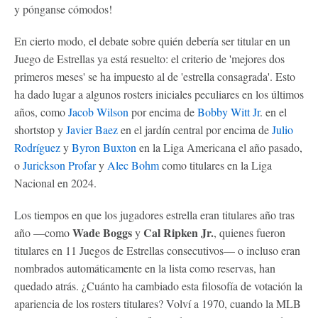
y pónganse cómodos!
En cierto modo, el debate sobre quién debería ser titular en un
Juego de Estrellas ya está resuelto: el criterio de 'mejores dos
primeros meses' se ha impuesto al de 'estrella consagrada'. Esto
ha dado lugar a algunos rosters iniciales peculiares en los últimos
años, como
Jacob Wilson
por encima de
Bobby Witt Jr
. en el
shortstop y
Javier Baez
en el jardín central por encima de
Julio
Rodríguez
y
Byron Buxton
en la Liga Americana el año pasado,
o
Jurickson Profar
y
Alec Bohm
como titulares en la Liga
Nacional en 2024.
Los tiempos en que los jugadores estrella eran titulares año tras
Wade Boggs
Cal Ripken Jr.
año —como
y
, quienes fueron
titulares en 11 Juegos de Estrellas consecutivos— o incluso eran
nombrados automáticamente en la lista como reservas, han
quedado atrás. ¿Cuánto ha cambiado esta filosofía de votación la
apariencia de los rosters titulares? Volví a 1970, cuando la MLB