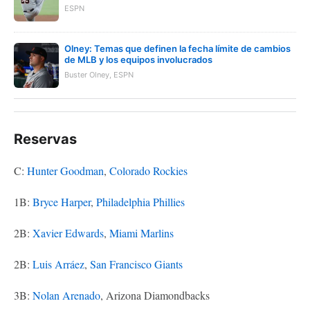
ESPN
Olney: Temas que definen la fecha límite de cambios
de MLB y los equipos involucrados
Buster Olney, ESPN
Reservas
C:
Hunter Goodman
,
Colorado Rockies
1B:
Bryce Harper
,
Philadelphia Phillies
2B:
Xavier Edwards
,
Miami Marlins
2B:
Luis Arráez
,
San Francisco Giants
3B:
Nolan Arenado
, Arizona Diamondbacks