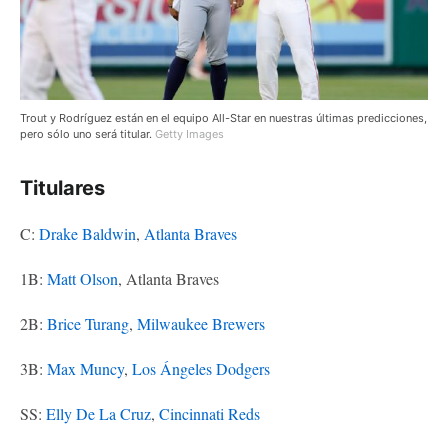
Trout y Rodríguez están en el equipo All-Star en nuestras últimas predicciones,
pero sólo uno será titular.
Getty Images
Titulares
C:
Drake Baldwin
,
Atlanta Braves
1B:
Matt Olson
, Atlanta Braves
2B:
Brice Turang
,
Milwaukee Brewers
3B:
Max Muncy
,
Los Ángeles Dodgers
SS:
Elly De La Cruz
,
Cincinnati Reds