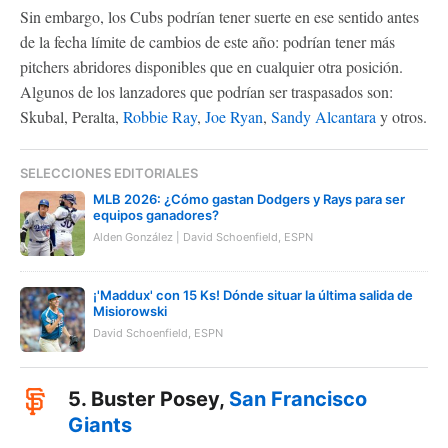
Sin embargo, los Cubs podrían tener suerte en ese sentido antes
de la fecha límite de cambios de este año: podrían tener más
pitchers abridores disponibles que en cualquier otra posición.
Algunos de los lanzadores que podrían ser traspasados ​​son:
Skubal, Peralta,
Robbie Ray
,
Joe Ryan
,
Sandy Alcantara
y otros.
SELECCIONES EDITORIALES
MLB 2026: ¿Cómo gastan Dodgers y Rays para ser
equipos ganadores?
Alden González | David Schoenfield, ESPN
¡'Maddux' con 15 Ks! Dónde situar la última salida de
Misiorowski
David Schoenfield, ESPN
5. Buster Posey,
San Francisco
Giants