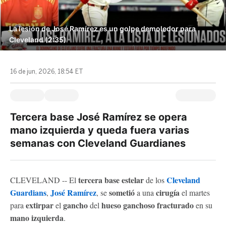
La lesión de José Ramírez es un golpe demoledor para
Cleveland (2:35)
16 de jun, 2026, 18:54 ET
Tercera base José Ramírez se opera
mano izquierda y queda fuera varias
semanas con Cleveland Guardianes
tercera base estelar
Cleveland
CLEVELAND -- El
de los
Guardians
José Ramírez
sometió
cirugía
,
, se
a una
el martes
extirpar
gancho
hueso ganchoso
fracturado
para
el
del
en su
mano izquierda
.