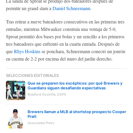
La salida de Sproat se produjo dos bateadores después de
permitir un grand slam a
Daniel Schneemann
.
Tras retirar a nueve bateadores consecutivos en las primeras tres
entradas, mientras Milwaukee construía una ventaja de 5-0,
Sproat permitió dos bases por bolas y un sencillo a los primeros
tres bateadores que enfrentó en la cuarta entrada. Después de
que
Rhys Hoskins
se ponchara, Schneemann conectó un jonrón
en cuenta de 2-2 por encima del muro del jardín derecho.
SELECCIONES EDITORIALES
Que se preparen los escépticos: por qué Brewers y
Guardians siguen desafiando expectativas
Bradford Doolittle, ESPN
Brewers llaman a MLB al shortstop prospecto Cooper
Pratt
Associated Press