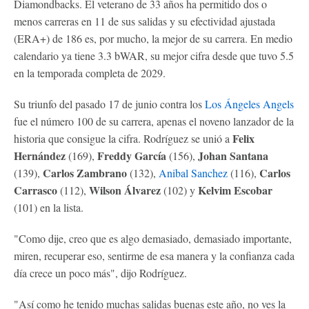
Diamondbacks. El veterano de 33 años ha permitido dos o
menos carreras en 11 de sus salidas y su efectividad ajustada
(ERA+) de 186 es, por mucho, la mejor de su carrera. En medio
calendario ya tiene 3.3 bWAR, su mejor cifra desde que tuvo 5.5
en la temporada completa de 2029.
Su triunfo del pasado 17 de junio contra los
Los Ángeles Angels
fue el número 100 de su carrera, apenas el noveno lanzador de la
Felix
historia que consigue la cifra. Rodríguez se unió a
Hernández
Freddy García
Johan Santana
(169),
(156),
Carlos Zambrano
Carlos
(139),
(132),
Anibal Sanchez
(116),
Carrasco
Wilson Álvarez
Kelvim Escobar
(112),
(102) y
(101) en la lista.
"Como dije, creo que es algo demasiado, demasiado importante,
miren, recuperar eso, sentirme de esa manera y la confianza cada
día crece un poco más", dijo Rodríguez.
"Así como he tenido muchas salidas buenas este año, no ves la