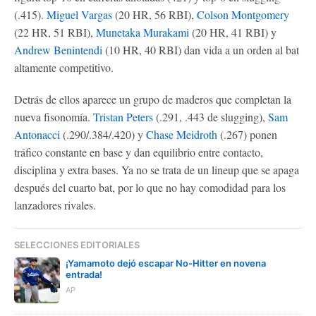
(.415).
Miguel Vargas
(20 HR, 56 RBI),
Colson Montgomery
(22 HR, 51 RBI),
Munetaka Murakami
(20 HR, 41 RBI) y
Andrew Benintendi
(10 HR, 40 RBI) dan vida a un orden al bat
altamente competitivo.
Detrás de ellos aparece un grupo de maderos que completan la
nueva fisonomía.
Tristan Peters
(.291, .443 de slugging),
Sam
Antonacci
(.290/.384/.420) y
Chase Meidroth
(.267) ponen
tráfico constante en base y dan equilibrio entre contacto,
disciplina y extra bases. Ya no se trata de un lineup que se apaga
después del cuarto bat, por lo que no hay comodidad para los
lanzadores rivales.
SELECCIONES EDITORIALES
¡Yamamoto dejó escapar No-Hitter en novena
entrada!
AP