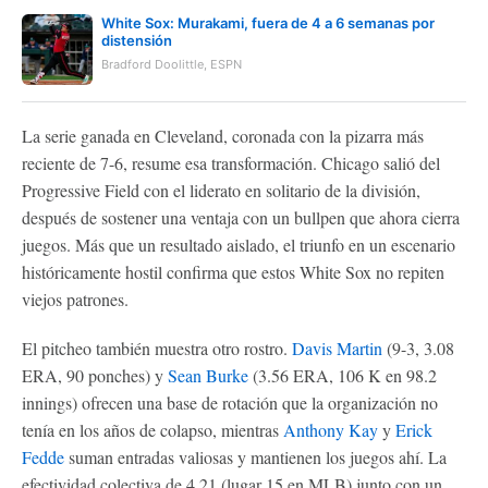
White Sox: Murakami, fuera de 4 a 6 semanas por
distensión
Bradford Doolittle, ESPN
La serie ganada en Cleveland, coronada con la pizarra más
reciente de 7-6, resume esa transformación. Chicago salió del
Progressive Field con el liderato en solitario de la división,
después de sostener una ventaja con un bullpen que ahora cierra
juegos. Más que un resultado aislado, el triunfo en un escenario
históricamente hostil confirma que estos White Sox no repiten
viejos patrones.
El pitcheo también muestra otro rostro.
Davis Martin
(9-3, 3.08
ERA, 90 ponches) y
Sean Burke
(3.56 ERA, 106 K en 98.2
innings) ofrecen una base de rotación que la organización no
tenía en los años de colapso, mientras
Anthony Kay
y
Erick
Fedde
suman entradas valiosas y mantienen los juegos ahí. La
efectividad colectiva de 4.21 (lugar 15 en MLB) junto con un