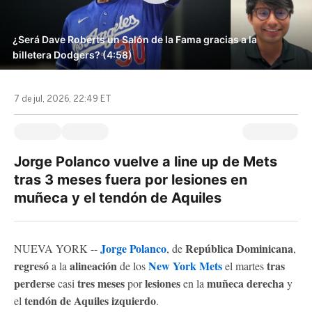
¿Será Dave Roberts un Salón de la Fama gracias a la
billetera Dodgers? (4:58)
7 de jul, 2026, 22:49 ET
Jorge Polanco vuelve a line up de Mets
tras 3 meses fuera por lesiones en
muñeca y el tendón de Aquiles
Jorge Polanco
República Dominicana
NUEVA YORK --
, de
,
regresó
alineación
New York Mets
tras
a la
de los
el martes
perderse
tres meses
lesiones
muñeca derecha
casi
por
en la
y
tendón de Aquiles izquierdo
el
.