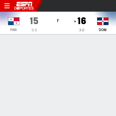
Panamá en República Domin
15
16
F
PAN
DOM
0-3
3-0
Resumen
Ficha
Jugadas
1
2
3
4
5
6
7
8
9
C
H
E
PAN
0
2
3
0
1
6
2
0
1
15
18
1
DOM
0
5
0
2
5
2
0
2
-
16
16
2
Anotaciones
ENTRADA
PAN
DOM