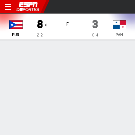
Puerto Rico en Panamá
8
3
F
PUR
PAN
2-2
0-4
Resumen
Ficha
Jugadas
1
2
3
4
5
6
7
8
9
C
H
E
PUR
0
0
0
0
0
4
0
3
1
8
14
0
PAN
1
0
0
0
1
0
1
0
0
3
7
1
Anotaciones
ENTRADA
PUR
PAN