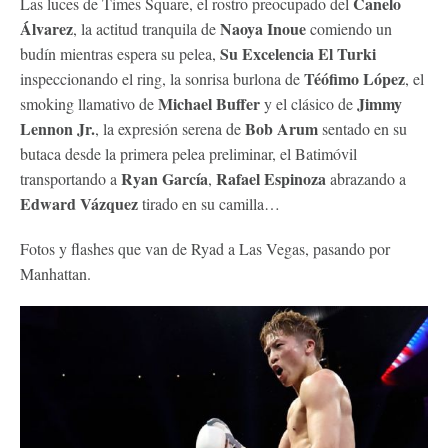
Canelo
Las luces de Times Square, el rostro preocupado del
Álvarez
Naoya Inoue
, la actitud tranquila de
comiendo un
Su Excelencia El Turki
budín mientras espera su pelea,
Téófimo López
inspeccionando el ring, la sonrisa burlona de
, el
Michael Buffer
Jimmy
smoking llamativo de
y el clásico de
Lennon Jr.
Bob Arum
, la expresión serena de
sentado en su
butaca desde la primera pelea preliminar, el Batimóvil
Ryan García
Rafael Espinoza
transportando a
,
abrazando a
Edward Vázquez
tirado en su camilla…
Fotos y flashes que van de Ryad a Las Vegas, pasando por
Manhattan.