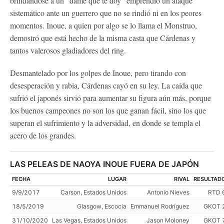
brindándose a un "dame que te doy" emprendió un ataque
sistemático ante un guerrero que no se rindió ni en los peores
momentos. Inoue, a quien por algo se lo llama el Monstruo,
demostró que está hecho de la misma casta que Cárdenas y
tantos valerosos gladiadores del ring.
Desmantelado por los golpes de Inoue, pero tirando con
desesperación y rabia, Cárdenas cayó en su ley. La caída que
sufrió el japonés sirvió para aumentar su figura aún más, porque
los buenos campeones no son los que ganan fácil, sino los que
superan el sufrimiento y la adversidad, en donde se templa el
acero de los grandes.
LAS PELEAS DE NAOYA INOUE FUERA DE JAPÓN
FECHA
LUGAR
RIVAL
RESULTAD
9/9/2017
Carson, Estados Unidos
Antonio Nieves
RTD 
18/5/2019
Glasgow, Escocia
Emmanuel Rodríguez
GKOT 
31/10/2020
Las Vegas, Estados Unidos
Jason Moloney
GKOT 