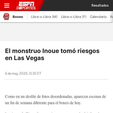
Resultados
Boxeo
Libra-x-Libra (M)
Libra-x-Libra (F)
Calendario
R
El monstruo Inoue tomó riesgos
en Las Vegas
6 de may, 2025, 11:30 ET
Como en un desfile de fotos desordenadas, aparecen escenas de
un fin de semana diferente para el boxeo de hoy.