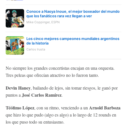
Conoce a Naoya Inoue, el mejor boxeador del mundo
que los fanáticos rara vez llegan a ver
Mike Coppinger, ESPN
Los cinco mejores campeones mundiales argentinos
de la historia
Carlos Irusta
No siempre los grandes concertistas encajan en una orquesta.
Tres peleas que ofrecían atractivo no lo fueron tanto.
Devin Haney
, bailando de lejos, sin tomar riesgos, le ganó por
José Carlos Ramírez
puntos a
.
Téófimo López
Arnold Barboza
, con su ritmo, venciendo a un
que hizo lo que pudo (algo es algo) a lo largo de 12 rounds en
los que puso todo su entusiasmo.