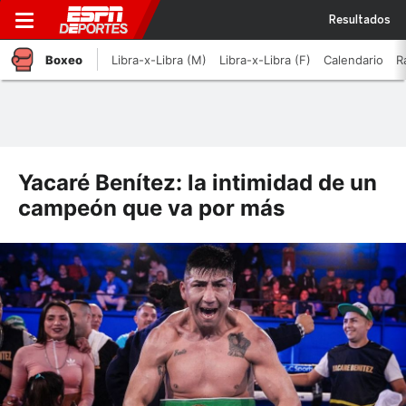
Resultados
Boxeo
Libra-x-Libra (M)
Libra-x-Libra (F)
Calendario
R
Yacaré Benítez: la intimidad de un
campeón que va por más