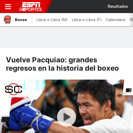
Resultados
Boxeo
Libra-x-Libra (M)
Libra-x-Libra (F)
Calendario
R
Vuelve Pacquiao: grandes
regresos en la historia del boxeo