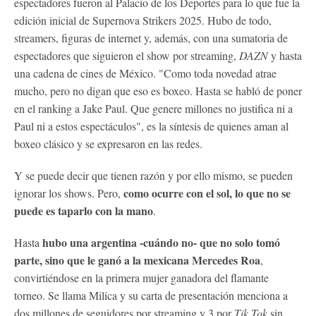
espectadores fueron al Palacio de los Deportes para lo que fue la
edición inicial de Supernova Strikers 2025. Hubo de todo,
streamers, figuras de internet y, además, con una sumatoria de
espectadores que siguieron el show por streaming,
DAZN
y hasta
una cadena de cines de México. "Como toda novedad atrae
mucho, pero no digan que eso es boxeo. Hasta se habló de poner
en el ranking a Jake Paul. Que genere millones no justifica ni a
Paul ni a estos espectáculos", es la síntesis de quienes aman al
boxeo clásico y se expresaron en las redes.
Y se puede decir que tienen razón y por ello mismo, se pueden
como ocurre con el sol, lo que no se
ignorar los shows. Pero,
puede es taparlo con la mano
.
hubo una argentina -cuándo no- que no solo tomó
Hasta
parte, sino que le ganó a la mexicana Mercedes Roa
,
convirtiéndose en la primera mujer ganadora del flamante
torneo. Se llama Milica y su carta de presentación menciona a
dos millones de seguidores por streaming y 3 por
Tik Tok
sin