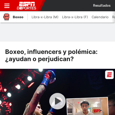
Resultados
Boxeo
Libra-x-Libra (M)
Libra-x-Libra (F)
Calendario
R
Boxeo, influencers y polémica:
¿ayudan o perjudican?