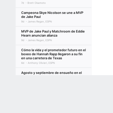
7d
Brett Okamoto
Campeona Skye Nicolson se une a MVP
de Jake Paul
9d
James Regan, ESPN
MVP de Jake Paul y Matchroom de Eddie
Hearn anuncian alianza
9d
James Regan, ESPN
Cómo la vida y el prometedor futuro en el
boxeo de Hannah Rapp llegaron a su fin
en una carretera de Texas
6d
Anthony Olivieri, ESPN
Agosto y septiembre de ensueño en el
boxeo femenino: Serrano, Shields,
Mayer, Taylor y más
Terms of Use
Privacy Policy
Your US State Privacy Rights
Children's
7d
Michele LaFountain | ESPN Digital
GAMBLING PROBLEM? CALL 1-800-GAMBLER or 1-800-MY-RESET, (800) 32
Joshua y Fury superan sus combates de
www.mdgamblinghelp.org (MD), 1-800-981-0023 (PR). 21+ and present in most stat
preparación: Qué aprendimos y qué
sigue ahora
9d
James Regan y David Cartlidge