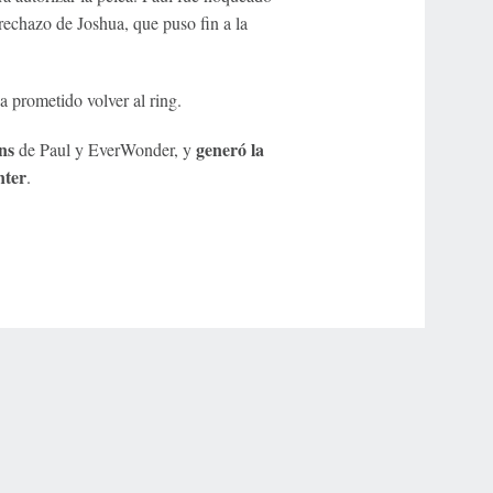
rechazo de Joshua, que puso fin a la
a prometido volver al ring.
ns
generó la
de Paul y EverWonder, y
nter
.
r Privacy Choices
Contact Us
Disney Ad Sales Site
Work for ESPN
NY (467369) (NY). Call 888-789-7777/visit ccpg.org (CT), or visit
draftkings.com/sportsbook. On behalf of Boot Hill Casino (KS). Pass-thru of per