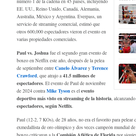
número 1 de la cadena en 45 países, incluyendo
EE. UU., Reino Unido, Canadá, Alemania,
Australia, México y Argentina. Everpass, un
servicio de streaming comercial, estimó que
otros 600,000 espectadores vieron el evento en
varias propiedades comerciales.
Paul vs. Joshua
fue el segundo gran evento de
boxeo en Netflix este año, después de la pelea
Canelo Álvarez
Terence
de septiembre entre
y
Crawford
41.5 millones de
, que atrajo a
espectadores
. El evento de Paul de noviembre
Mike Tyson
evento
de 2024 contra
es el
deportivo más visto en streaming de la historia
, alcanzand
espectadores, según Netflix
.
Paul (12-2, 7 KOs), de 28 años, no era el favorito para pelear
exmedallista de oro olímpico y dos veces campeón mundial de
Comisión Atlética de Florida
boxeo criticaron a la
por siquie