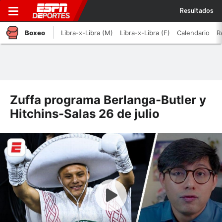
Resultados
Boxeo
Libra-x-Libra (M)
Libra-x-Libra (F)
Calendario
R
Zuffa programa Berlanga-Butler y
Hitchins-Salas 26 de julio