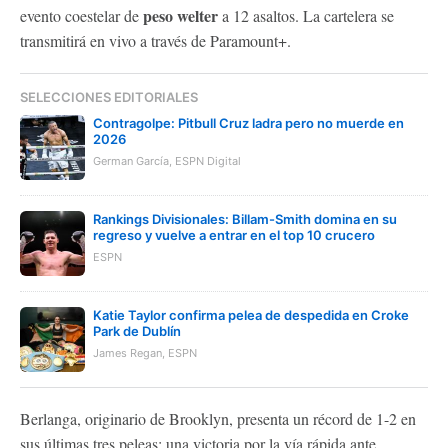
peso welter
evento coestelar de
a 12 asaltos. La cartelera se
transmitirá en vivo a través de Paramount+.
SELECCIONES EDITORIALES
Contragolpe: Pitbull Cruz ladra pero no muerde en
2026
German García, ESPN Digital
Rankings Divisionales: Billam-Smith domina en su
regreso y vuelve a entrar en el top 10 crucero
ESPN
Katie Taylor confirma pelea de despedida en Croke
Park de Dublín
James Regan, ESPN
Berlanga, originario de Brooklyn, presenta un récord de 1-2 en
sus últimas tres peleas: una victoria por la vía rápida ante