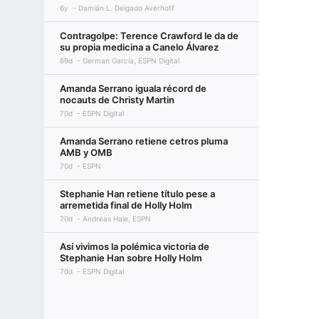
6y
Damián L. Delgado Averhoff
Contragolpe: Terence Crawford le da de
su propia medicina a Canelo Álvarez
69d
German García, ESPN Digital
Amanda Serrano iguala récord de
nocauts de Christy Martin
70d
ESPN Digital
Amanda Serrano retiene cetros pluma
AMB y OMB
70d
ESPN
Stephanie Han retiene título pese a
arremetida final de Holly Holm
70d
Andreas Hale, ESPN
Así vivimos la polémica victoria de
Stephanie Han sobre Holly Holm
70d
ESPN Digital