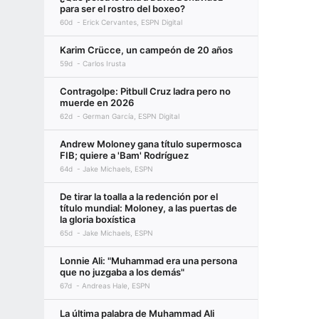
para ser el rostro del boxeo?
60d
Erick Cervantes, ESPN Digital
Karim Crücce, un campeón de 20 años
59d
Carlos Irusta
Contragolpe: Pitbull Cruz ladra pero no
muerde en 2026
62d
German García, ESPN Digital
Andrew Moloney gana título supermosca
FIB; quiere a 'Bam' Rodríguez
64d
Jake Michaels, ESPN
De tirar la toalla a la redención por el
título mundial: Moloney, a las puertas de
la gloria boxística
65d
Jake Michaels, ESPN
Lonnie Ali: "Muhammad era una persona
que no juzgaba a los demás"
67d
Andreas Hale, ESPN
La última palabra de Muhammad Ali