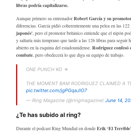
libras podría capitalizarse.
Robert García y su promoto
Aunque primero su entrenador
diferencias. García pidió coherentemente una pelea en las 122 li
japonés'
, pero el promotor británico entiende que el nipón po
y saltaría más temprano que tarde a las 126 libras para seguir 
Rodríguez confesó q
abierto en la esquina del estadounidense.
combate
, pero obedecerá lo que diga su equipo de trabajo.
ONE PUNCH KO 👊
THE MOMENT BAM RODRIGUEZ CLAIMED A THI
pic.twitter.com/jgPGqaJlO7
— Ring Magazine (@ringmagazine)
June 14, 2
¿Te has subido al ring?
Erik ‘El Terrible’
Durante el podcast Ring Mundial en donde