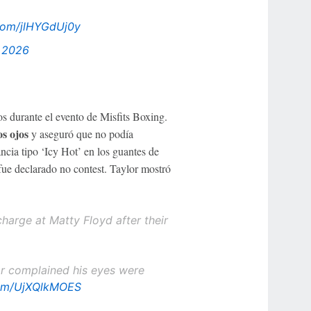
.com/jlHYGdUj0y
, 2026
s durante el evento de Misfits Boxing.
os ojos
y aseguró que no podía
ncia tipo ‘Icy Hot’ en los guantes de
ue declarado no contest. Taylor mostró
harge at Matty Floyd after their
ylor complained his eyes were
.com/UjXQlkMOES