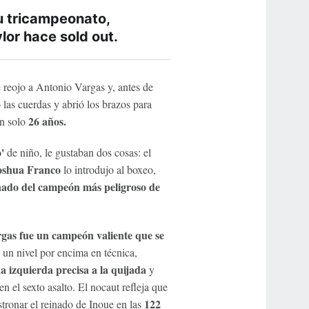
u tricampeonato,
lor hace sold out.
 reojo a Antonio Vargas y, antes de
ó las cuerdas y abrió los brazos para
26 años.
an solo
o'
de niño, le gustaban dos cosas: el
oshua Franco
lo introdujo al boxeo,
inado del campeón más peligroso de
gas fue un campeón valiente que se
un nivel por encima en técnica,
 izquierda precisa a la quijada
y
 el sexto asalto. El nocaut refleja que
122
tronar el reinado de Inoue en las