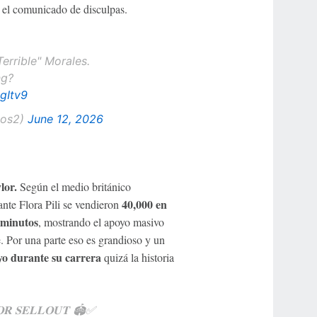
ó el comunicado de disculpas.
errible" Morales.
ng?
gItv9
gos2)
June 12, 2026
lor.
Según el medio británico
40,000 en
ante Flora Pili se vendieron
0 minutos
, mostrando el apoyo masivo
. Por una parte eso es grandioso y un
oyo durante su carrera
quizá la historia
𝐎𝐑 𝐒𝐄𝐋𝐋𝐎𝐔𝐓 🏟️✅