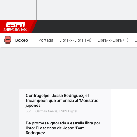
Boxeo
Portada
Libra-x-Libra (M)
Libra-x-Libra (F)
C
Contragolpe: Jesse Rodríguez, el
tricampeón que amenaza al 'Monstruo
japonés'
55d
German García, ESPN Digital
De promesa ignorada a estrella libra por
libra: El ascenso de Jesse 'Bam'
Rodríguez