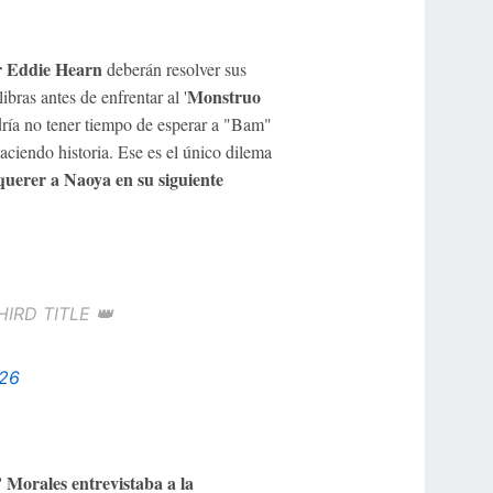
r Eddie Hearn
deberán resolver sus
Monstruo
bras antes de enfrentar al '
dría no tener tiempo de esperar a "Bam"
haciendo historia. Ese es el único dilema
uerer a Naoya en su siguiente
RD TITLE 👑
026
 Morales entrevistaba a la