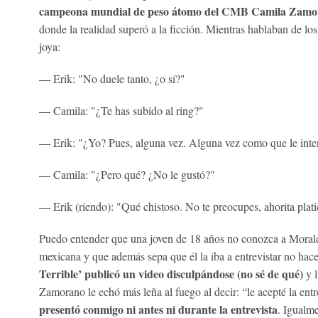
campeona mundial de peso átomo del CMB Camila Zam
donde la realidad superó a la ficción. Mientras hablaban de los 
joya:
— Erik: "No duele tanto, ¿o sí?"
— Camila: "¿Te has subido al ring?"
— Erik: "¿Yo? Pues, alguna vez. Alguna vez como que le int
— Camila: "¿Pero qué? ¿No le gustó?"
— Erik (riendo): "Qué chistoso. No te preocupes, ahorita plat
Puedo entender que una joven de 18 años no conozca a Morale
mexicana y que además sepa que él la iba a entrevistar no hac
Terrible’ publicó un video disculpándose (no sé de qué)
y 
Zamorano le echó más leña al fuego al decir: “le acepté la ent
presentó conmigo ni antes ni durante la entrevista
. Igualme