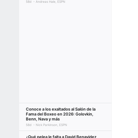
58d
Andreas Hale, ESPN
Conoce a los exaltados al Salón de la
Fama del Boxeo en 2026: Golovkin,
Benn, Nava y más
58d
Nick Parkinson, ESPN
¿Qué pelea le falta a David Benavidez