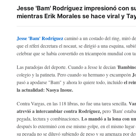
Jesse 'Bam' Rodríguez impresionó con s
mientras Erik Morales se hace viral y Tay
Jesse 'Bam' Rodríguez
caminó a un costado del ring, miró de
que el réferi decretara el nocaut, se dirigió a una esquina, subi
celebrar que se había convertido en tricampeón mundial con t
Bambin
Las paradojas del deporte. Cuando a Jesse le decían '
J
colegio y la patineta. Pero cuando su hermano y excampeón
el re
pasó a apodarse "Bam" y ahora lo quiere todo, incluido
la actualidad: Naoya Inoue.
Var
Contra Vargas, en las 118 libras, no fue una tarea sencilla.
atrevió a intercambiar contra Rodríguez,
pero 'Bam' estaba 
Lo mandó a la lona con una
pegada, lectura y combinaciones.
después lo exterminó con ese mismo golpe, en el mismo lugar en
su pegada no se diluyó subiendo de peso y su amenaza por des