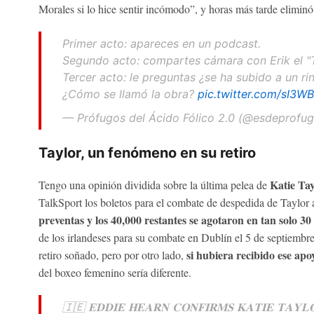
Morales si lo hice sentir incómodo”, y horas más tarde elimin
Primer acto: apareces en un podcast.
Segundo acto: compartes cámara con Erik el "T
Tercer acto: le preguntas ¿se ha subido a un ri
¿Cómo se llamó la obra?
pic.twitter.com/sI3WB
— Prófugos del Ácido Fólico 2.0 (@esdeprofu
Taylor, un fenómeno en su retiro
Katie Tay
Tengo una opinión dividida sobre la última pelea de
TalkSport los boletos para el combate de despedida de Taylor 
preventas y los 40,000 restantes se agotaron en tan solo 3
de los irlandeses para su combate en Dublín el 5 de septiembre
si hubiera recibido ese ap
retiro soñado, pero por otro lado,
del boxeo femenino sería diferente.
🇮🇪 𝐄𝐃𝐃𝐈𝐄 𝐇𝐄𝐀𝐑𝐍 𝐂𝐎𝐍𝐅𝐈𝐑𝐌𝐒 𝐊𝐀𝐓𝐈𝐄 𝐓𝐀𝐘𝐋