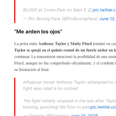
80,000 at Croke Park on Sept 5 👏
pic.twitter
— Pro Boxing Fans (@ProBoxingFans)
June 13
“Me arden los ojos”
Anthony Taylor y Matty Floyd
La pelea entre
terminó en cao
Taylor se quejó en el quinto round de un fuerte ardor en l
continuar. La transmisión mencionó la posibilidad de una susta
Floyd, aunque no fue comprobado oficialmente, y el combate f
su frustración al final.
Influencer boxer Anthony Taylor attempted to c
fight was ruled a no contest
The fight initially stopped in the last after Ta
burning, punching the floor in pain
pic.twitter
— Dexerto (@Dexerto)
June 13, 2026