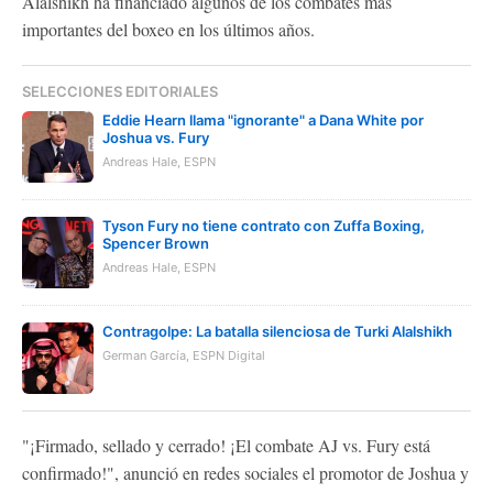
Alalshikh ha financiado algunos de los combates más
importantes del boxeo en los últimos años.
SELECCIONES EDITORIALES
Eddie Hearn llama "ignorante" a Dana White por
Joshua vs. Fury
Andreas Hale, ESPN
Tyson Fury no tiene contrato con Zuffa Boxing,
Spencer Brown
Andreas Hale, ESPN
Contragolpe: La batalla silenciosa de Turki Alalshikh
German García, ESPN Digital
"¡Firmado, sellado y cerrado! ¡El combate AJ vs. Fury está
confirmado!", anunció en redes sociales el promotor de Joshua y