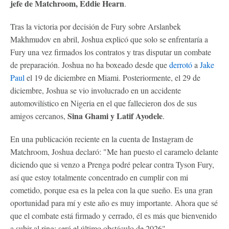
jefe de Matchroom, Eddie Hearn
.
Tras la victoria por decisión de Fury sobre Arslanbek
Makhmudov en abril, Joshua explicó que solo se enfrentaría a
Fury una vez firmados los contratos y tras disputar un combate
de preparación. Joshua no ha boxeado desde que
derrotó
a
Jake
Paul
el 19 de diciembre en Miami. Posteriormente, el 29 de
diciembre, Joshua se vio involucrado en un accidente
automovilístico en Nigeria en el que fallecieron dos de sus
Sina Ghami y Latif Ayodele
amigos cercanos,
.
En una publicación reciente en la cuenta de Instagram de
Matchroom, Joshua declaró: "Me han puesto el caramelo delante
diciendo que si venzo a Prenga podré pelear contra Tyson Fury,
así que estoy totalmente concentrado en cumplir con mi
cometido, porque esa es la pelea con la que sueño. Es una gran
oportunidad para mí y este año es muy importante. Ahora que sé
que el combate está firmado y cerrado, él es más que bienvenido
a subir al ring; será el último obstáculo de 2026".