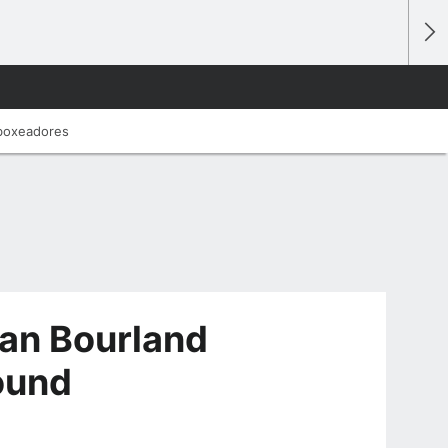
 boxeadores
yan Bourland
ound