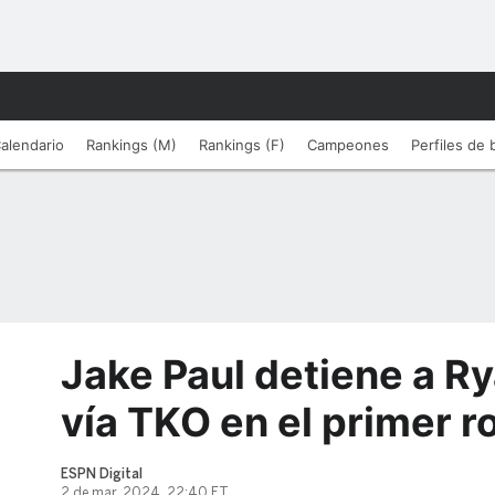
alendario
Rankings (M)
Rankings (F)
Campeones
Perfiles de
Jake Paul detiene a R
vía TKO en el primer r
ESPN Digital
2 de mar, 2024, 22:40 ET