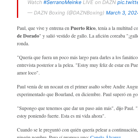
Watch
#SerranoMeinke
LIVE on DAZN
pic.twit
— DAZN Boxing (@DAZNBoxing)
March 3, 202
Puerto Rico
Paul, que vive y entrena en
, tenía a la multitud 
de Dorado
" y salió vestido de gallo. La afición coreaba "¡gall
ronda.
"Quería que fuera un poco más largo para darles a los fanático
entrevista posterior a la pelea. "Estoy muy feliz de estar en P
amor loco".
Paul venía de un nocaut en el primer asalto sobre Andre Augu
experimentado que Bourland, en diciembre. Paul superó en go
"Supongo que tenemos que dar un paso aún más", dijo Paul. "Es
estoy poniendo fuerte. Esta es mi vida ahora".
Cuando se le preguntó con quién quería pelear a continuación,
ningún nombre. Pero sí propuso uno:
Canelo Álvarez
.