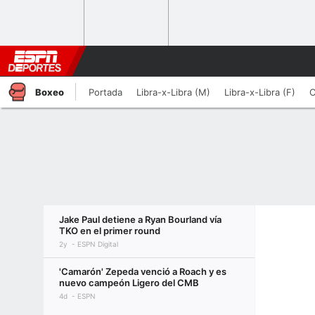
Boxeo
Portada
Libra-x-Libra (M)
Libra-x-Libra (F)
C
Jake Paul detiene a Ryan Bourland vía
TKO en el primer round
2y
ESPN Digital
'Camarón' Zepeda venció a Roach y es
nuevo campeón Ligero del CMB
4d
ESPN