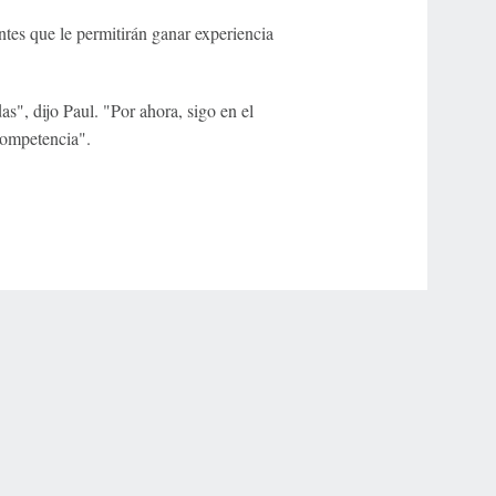
tes que le permitirán ganar experiencia
as", dijo Paul. "Por ahora, sigo en el
competencia".
r Privacy Choices
Contact Us
Disney Ad Sales Site
Work for ESPN
NY (467369) (NY). Call 888-789-7777/visit ccpg.org (CT), or visit
draftkings.com/sportsbook. On behalf of Boot Hill Casino (KS). Pass-thru of per