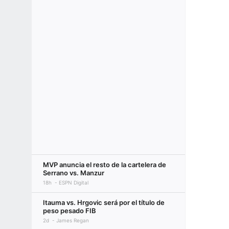
MVP anuncia el resto de la cartelera de
Serrano vs. Manzur
18h
ESPN Digital
Itauma vs. Hrgovic será por el título de
peso pesado FIB
2d
James Regan