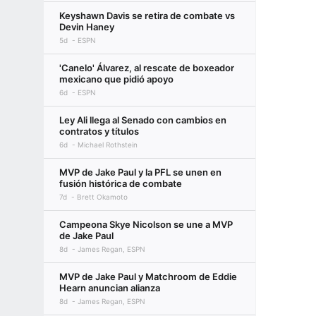
Keyshawn Davis se retira de combate vs
Devin Haney
5d
ESPN
'Canelo' Álvarez, al rescate de boxeador
mexicano que pidió apoyo
6d
ESPN
Ley Ali llega al Senado con cambios en
contratos y títulos
6d
Michael Rothstein
MVP de Jake Paul y la PFL se unen en
fusión histórica de combate
7d
Brett Okamoto
Campeona Skye Nicolson se une a MVP
de Jake Paul
8d
James Regan, ESPN
MVP de Jake Paul y Matchroom de Eddie
Hearn anuncian alianza
8d
James Regan, ESPN