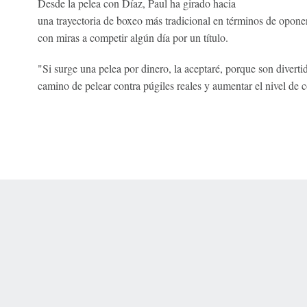
Desde la pelea con Díaz, Paul ha girado hacia
una trayectoria de boxeo más tradicional en términos de oponen
con miras a competir algún día por un título.
"Si surge una pelea por dinero, la aceptaré, porque son divertid
camino de pelear contra púgiles reales y aumentar el nivel de 
 Online Privacy Policy
Interest-Based Ads
About Nielsen Measurement
You
Corrections
7-5050 or visit gamblinghelplinema.org (MA). Call 877-8-HOPENY/text HOPE
es. (18+ DC/KY/NH/PR/WY). Void in ONT. Eligibility restrictions apply. Terms: 
wager tax may apply in IL.
Copyright: © 2026 ESPN Enterprises, LLC. All rights reserved.