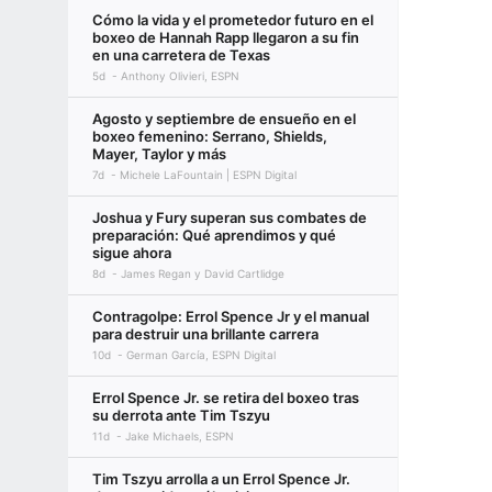
Cómo la vida y el prometedor futuro en el
boxeo de Hannah Rapp llegaron a su fin
en una carretera de Texas
5d
Anthony Olivieri, ESPN
Agosto y septiembre de ensueño en el
boxeo femenino: Serrano, Shields,
Mayer, Taylor y más
7d
Michele LaFountain | ESPN Digital
Joshua y Fury superan sus combates de
preparación: Qué aprendimos y qué
sigue ahora
8d
James Regan y David Cartlidge
Contragolpe: Errol Spence Jr y el manual
para destruir una brillante carrera
10d
German García, ESPN Digital
Errol Spence Jr. se retira del boxeo tras
su derrota ante Tim Tszyu
11d
Jake Michaels, ESPN
Tim Tszyu arrolla a un Errol Spence Jr.