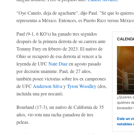
"Oye Canelo, deja de agacharte", dijo Paul. "Sé que lo quieres
representas a México. Entonces, es Puerto Rico versus México
Paul (9-1, 6 KO's) ha ganado tres seguidos
CALENDA
después de la primera derrota de su carrera ante
Tommy Fury en febrero de 2023. El nativo de
Ohio se recuperó de esa derrota al vencer a la
leyenda de UFC
Nate Diaz
en agosto pasado
por decisión unánime. Paul, de 27 años,
también posee victorias sobre los ex campeones
de UFC
Anderson Silva
y
Tyron Woodley
(dos,
incluida una por nocaut).
¿Quieres 
quiénes de
Bourland (17-3), un nativo de California de 35
boxeador 
años, vio rota una racha ganadora de tres
Dale un v
peleas.
notables 