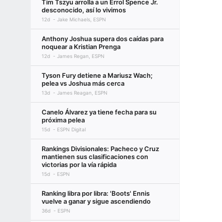
Tim Tszyu arrolla a un Errol Spence Jr.
desconocido, así lo vivimos
12d
Jake Michaels, ESPN
Anthony Joshua supera dos caídas para
noquear a Kristian Prenga
12d
James Regan, ESPN
Tyson Fury detiene a Mariusz Wach;
pelea vs Joshua más cerca
13d
James Reagan, ESPN
Canelo Álvarez ya tiene fecha para su
próxima pelea
15d
ESPN Digital
Rankings Divisionales: Pacheco y Cruz
mantienen sus clasificaciones con
victorias por la vía rápida
15d
ESPN
Ranking libra por libra: 'Boots' Ennis
vuelve a ganar y sigue ascendiendo
36d
ESPN