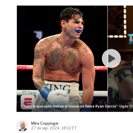
"Todo lo que está mal en el boxeo se llama Ryan García": Ugás (1
Mike Coppinger
27 de sep, 2024, 18:02 ET