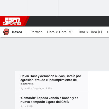
Boxeo
Portada
Libra-x-Libra (M)
Libra-x-Libra (F)
C
Devin Haney demanda a Ryan García por
agresión, fraude e incumplimiento de
contrato
2y
Mike Coppinger, ESPN
'Camarón' Zepeda venció a Roach y es
nuevo campeón Ligero del CMB
5d
ESPN