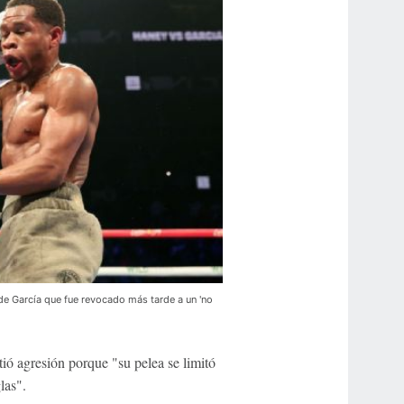
 de García que fue revocado más tarde a un 'no
ó agresión porque "su pelea se limitó
las".