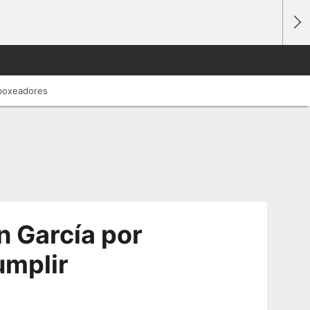
 boxeadores
 García por
umplir