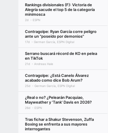
Rankings divisionales (F): Victoria de
Alegría sacude el top 5 de la categoría
minimosca
2d
ESPN
Contragolpe: Ryan García corre peligro
ante un "poseído por demonios"
17d
German García, ESPN Digital
Serrano buscará récord de KO en pelea
en TikTok
21d
Andreas Hale
Contragolpe: ¿Está Canelo Álvarez
acabado como dice Bob Arum?
25d
German García, ESPN Digital
¿Real o no? ¿Pelearán Pacquiao,
Mayweather y 'Tank' Davis en 2026?
26d
ESPN
Tras fichar a Shakur Stevenson, Zuffa
Boxing se enfrenta a sus mayores
interrogantes