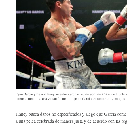
Ryan García y Devin Haney se enfrentaron el 20 de abril de 2024, un triunfo
contest' debido a una violación de dopaje de García.
Al Bello/Getty Images
Haney busca daños no especificados y alegó que García cometi
a una pelea celebrada de manera justa y de acuerdo con las reg