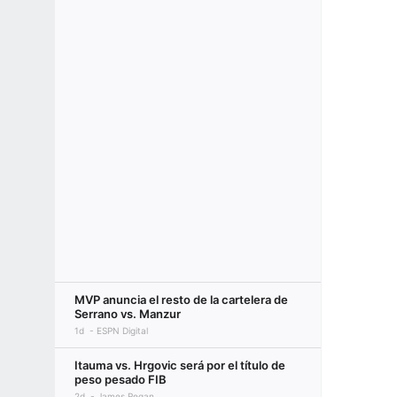
MVP anuncia el resto de la cartelera de
Serrano vs. Manzur
1d
ESPN Digital
Itauma vs. Hrgovic será por el título de
peso pesado FIB
2d
James Regan