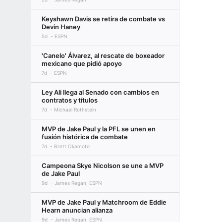
Keyshawn Davis se retira de combate vs
Devin Haney
5d
ESPN
'Canelo' Álvarez, al rescate de boxeador
mexicano que pidió apoyo
7d
ESPN
Ley Ali llega al Senado con cambios en
contratos y títulos
7d
Michael Rothstein
MVP de Jake Paul y la PFL se unen en
fusión histórica de combate
7d
Brett Okamoto
Campeona Skye Nicolson se une a MVP
de Jake Paul
9d
James Regan, ESPN
MVP de Jake Paul y Matchroom de Eddie
Hearn anuncian alianza
9d
James Regan, ESPN