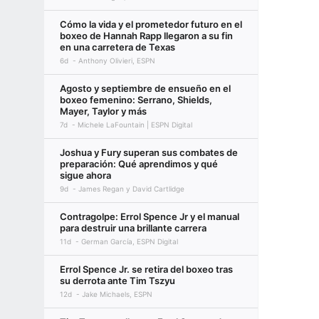
Cómo la vida y el prometedor futuro en el
boxeo de Hannah Rapp llegaron a su fin
en una carretera de Texas
6d
Anthony Olivieri, ESPN
Agosto y septiembre de ensueño en el
boxeo femenino: Serrano, Shields,
Mayer, Taylor y más
7d
Michele LaFountain | ESPN Digital
Joshua y Fury superan sus combates de
preparación: Qué aprendimos y qué
sigue ahora
9d
James Regan y David Cartlidge
Contragolpe: Errol Spence Jr y el manual
para destruir una brillante carrera
11d
German García, ESPN Digital
Errol Spence Jr. se retira del boxeo tras
su derrota ante Tim Tszyu
12d
Jake Michaels, ESPN