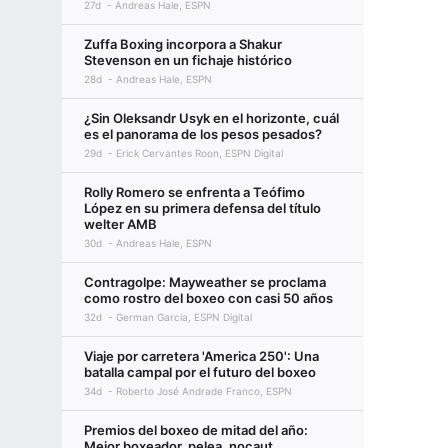
27d
Andreas Hale, ESPN
Zuffa Boxing incorpora a Shakur
Stevenson en un fichaje histórico
28d
Andreas Hale, ESPN
¿Sin Oleksandr Usyk en el horizonte, cuál
es el panorama de los pesos pesados?
29d
Erick Cervantes Roon, ESPN Digital
Rolly Romero se enfrenta a Teófimo
López en su primera defensa del título
welter AMB
30d
Andreas Hale, ESPN
Contragolpe: Mayweather se proclama
como rostro del boxeo con casi 50 años
32d
German García, ESPN Digital
Viaje por carretera 'America 250': Una
batalla campal por el futuro del boxeo
34d
Roberto José Andrade Franco, ESPN
Premios del boxeo de mitad del año:
Mejor boxeador, pelea, nocaut,