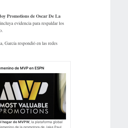
Boy Promotions de Oscar De La
ncluya evidencia para respaldar los
o.
, García respondió en las redes
emenino de MVP en ESPN
el hogar de MVPW
, la plataforma global
femenino de la promotora de Jake Paul.