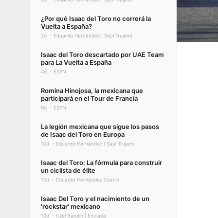
¿Por qué Isaac del Toro no correrá la
Vuelta a España?
2d
Eduardo Hernández | Saúl Trujano
Isaac del Toro descartado por UAE Team
para La Vuelta a España
4d
ESPN
Romina Hinojosa, la mexicana que
participará en el Tour de Francia
9d
ESPN
La legión mexicana que sigue los pasos
de Isaac del Toro en Europa
10d
Eduardo Hernández I Saúl Trujano
Isaac del Toro: La fórmula para construir
un ciclista de élite
10d
Eduardo Hernández Castro
Isaac Del Toro y el nacimiento de un
'rockstar' mexicano
10d
Itzel Bandín | Enviada