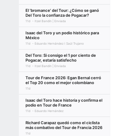
El 'bromance' del Tour: ¿Cómo se ganó
Del Toro la confianza de Pogacar?
11d
Itzel Bandín | Enviada
Isaac del Toro y un podio histórico para
México
11d
Eduardo Hernández I Saúl Trujano
Del Toro: Si consigo el 1 por ciento de
Pogacar, estaría satisfecho
11d
Itzel Bandín | Enviada
Tour de France 2026: Egan Bernal cerró
el Top 20 como el mejor colombiano
11d
Isaac del Toro hace historia y confirma el
podio en Tour de France
11d
Eduardo Hernández
Richard Carapaz quedó como el ciclista
más combativo del Tour de Francia 2026
11d