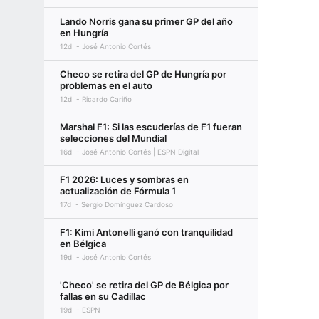
Lando Norris gana su primer GP del año
en Hungría
12d
José Antonio Cortés
Checo se retira del GP de Hungría por
problemas en el auto
12d
Ricardo Cariño
Marshal F1: Si las escuderías de F1 fueran
selecciones del Mundial
16d
José Antonio Cortés | ESPN Digital
F1 2026: Luces y sombras en
actualización de Fórmula 1
17d
Sergio Domínguez Cardoso
F1: Kimi Antonelli ganó con tranquilidad
en Bélgica
19d
José Antonio Cortés
'Checo' se retira del GP de Bélgica por
fallas en su Cadillac
19d
ESPN