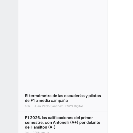
El termómetro de las escuderías y pilotos
de F1 a media campaña
16h
Juan Pablo Sánchez | ESPN Digital
F1 2026: las calificaciones del primer
semestre, con Antonelli (A+) por delante
de Hamilton (A-)
3d
ESPN.co.uk