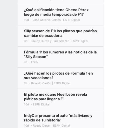
¿Qué calificación tiene Checo Pérez
luego de media temporada de F1?
10d
José Antonio Cortés | ESPN Digital
Silly season de F1: los pilotos que podrían
cambiar de escudería
3d
Raudy Durán y Luis Salazar | ESPN Digital
Fórmula 1: los rumores y las noticias de la
"Silly Season"
7d
ESPN
¿Qué hacen los pilotos de Fórmula 1 en
sus vacaciones?
7d
Ricardo Cariño | ESPN Digital
El piloto mexicano Noel León revela
pláticas para llegar a F1
10d
ESPN Digital
IndyCar presenta el auto "más liviano y
rápido de su historia"
10d
Raudy Durán | ESPN Digital