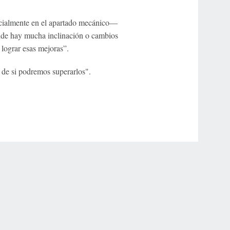
cialmente en el apartado mecánico—
onde hay mucha inclinación o cambios
 lograr esas mejoras”.
 de si podremos superarlos".
r Privacy Choices
Contact Us
Disney Ad Sales Site
Work for ESPN
NY (467369) (NY). Call 888-789-7777/visit ccpg.org (CT), or visit
draftkings.com/sportsbook. On behalf of Boot Hill Casino (KS). Pass-thru of per