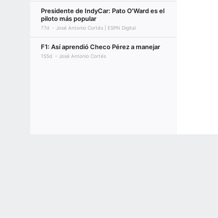
Presidente de IndyCar: Pato O'Ward es el
piloto más popular
77d
José Antonio Cortés | ESPN Digital
F1: Así aprendió Checo Pérez a manejar
155d
José Antonio Cortés
Terms of Use
Privacy Policy
Your US State Privacy Rights
Children's
GAMBLING PROBLEM? CALL 1-800-GAMBLER or 1-800-MY-RESET, (800) 32
www.mdgamblinghelp.org (MD), 1-800-981-0023 (PR). 21+ and present in most stat