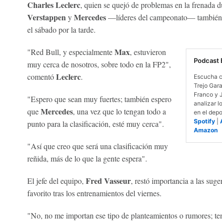
Charles Leclerc
, quien se quejó de problemas en la frenada d
Verstappen
Mercedes
y
—líderes del campeonato— también es
el sábado por la tarde.
Max
"Red Bull, y especialmente
, estuvieron
Podcast 
muy cerca de nosotros, sobre todo en la FP2",
Leclerc
comentó
.
Escucha c
Trejo Gar
Franco y 
"Espero que sean muy fuertes; también espero
analizar l
Mercedes
que
, una vez que lo tengan todo a
en el depo
Spotify
|
punto para la clasificación, esté muy cerca".
Amazon
"Así que creo que será una clasificación muy
reñida, más de lo que la gente espera".
Fred Vasseur
El jefe del equipo,
, restó importancia a las sug
favorito tras los entrenamientos del viernes.
"No, no me importan ese tipo de planteamientos o rumores; ten