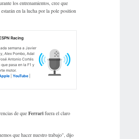
urante los entrenamientos, cree que
tarán en la lucha por la pole position
ESPN Racing
ada semana a Javier
ay, Alex Pombo, Adal
José Antonio Cortés
o que pasa en la F1 y
rte motor.
Apple
|
YouTube
|
Ferrari
erencias de que
fuera el claro
emos que hacer nuestro trabajo", dijo