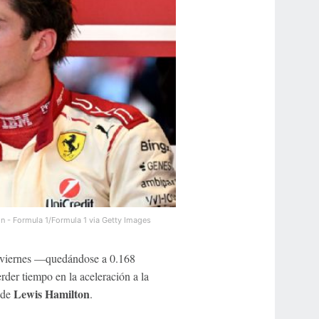
n - Formula 1/Formula 1 via Getty Images
 viernes —quedándose a 0.168
rder tiempo en la aceleración a la
Lewis Hamilton
 de
.