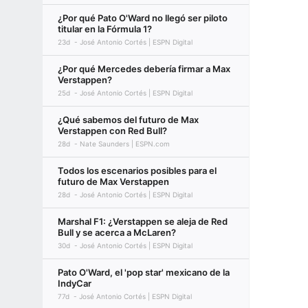
¿Por qué Pato O'Ward no llegó ser piloto
titular en la Fórmula 1?
23d
José Antonio Cortés | ESPN Digital
¿Por qué Mercedes debería firmar a Max
Verstappen?
25d
José Antonio Cortés | ESPN Digital
¿Qué sabemos del futuro de Max
Verstappen con Red Bull?
28d
Nate Saunders | ESPN.com
Todos los escenarios posibles para el
futuro de Max Verstappen
28d
José Antonio Cortés | ESPN Digital
Marshal F1: ¿Verstappen se aleja de Red
Bull y se acerca a McLaren?
30d
José Antonio Cortés | ESPN Digital
Pato O'Ward, el 'pop star' mexicano de la
IndyCar
77d
José Antonio Cortés | ESPN Digital