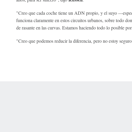
"Creo que cada coche tiene un ADN propio, y el suyo —espe
funciona claramente en estos circuitos urbanos, sobre todo d
de rasante en las curvas. Estamos haciendo todo lo posible por
"Creo que podemos reducir la diferencia, pero no estoy seguro
 Online Privacy Policy
Interest-Based Ads
About Nielsen Measurement
You
Corrections
7-5050 or visit gamblinghelplinema.org (MA). Call 877-8-HOPENY/text HOPE
es. (18+ DC/KY/NH/PR/WY). Void in ONT. Eligibility restrictions apply. Terms: 
wager tax may apply in IL.
Copyright: © 2026 ESPN Enterprises, LLC. All rights reserved.