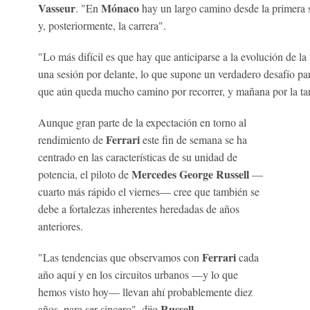
Vasseur
Mónaco
. "En
hay un largo camino desde la primera se
y, posteriormente, la carrera".
"Lo más difícil es que hay que anticiparse a la evolución de la 
una sesión por delante, lo que supone un verdadero desafío para
que aún queda mucho camino por recorrer, y mañana por la tard
Aunque gran parte de la expectación en torno al
Ferrari
rendimiento de
este fin de semana se ha
centrado en las características de su unidad de
Mercedes
George Russell
potencia, el piloto de
—
cuarto más rápido el viernes— cree que también se
debe a fortalezas inherentes heredadas de años
anteriores.
Ferrari
"Las tendencias que observamos con
cada
año aquí y en los circuitos urbanos —y lo que
hemos visto hoy— llevan ahí probablemente diez
Russell
años, para ser sincero", dijo
.