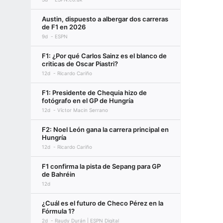
Austin, dispuesto a albergar dos carreras
de F1 en 2026
9d
ESPN
F1: ¿Por qué Carlos Sainz es el blanco de
criticas de Oscar Piastri?
12d
Ricardo Cariño
F1: Presidente de Chequia hizo de
fotógrafo en el GP de Hungría
12d
Víctor Macin Serrano
F2: Noel León gana la carrera principal en
Hungría
12d
Ricardo Cariño
F1 confirma la pista de Sepang para GP
de Bahréin
12d
¿Cuál es el futuro de Checo Pérez en la
Fórmula 1?
2d
Raudy Durán | ESPN Digital