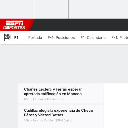
F1
Portada
F-1: Posiciones
F1: Calendario
F-1: Pilo
Charles Leclerc y Ferrari esperan
apretada calificación en Mónaco
63d
Laurence Edmondson
Cadillac elogia la experiencia de Checo
Pérez y Valtteri Bottas
10h
Ricardo Cariño | ESPN Digital