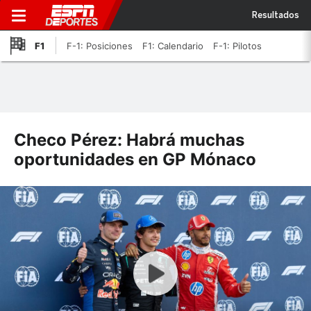
Resultados
F1
F-1: Posiciones
F1: Calendario
F-1: Pilotos
Checo Pérez: Habrá muchas
oportunidades en GP Mónaco