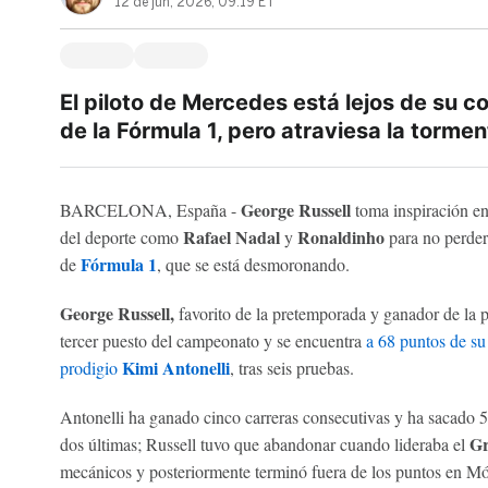
12 de jun, 2026, 09:19 ET
El piloto de Mercedes está lejos de su c
de la Fórmula 1, pero atraviesa la torme
George Russell
BARCELONA, España -
toma inspiración en
Rafael Nadal
Ronaldinho
del deporte como
y
para no perder 
Fórmula 1
de
, que se está desmoronando.
George Russell,
favorito de la pretemporada y ganador de la p
tercer puesto del campeonato y se encuentra
a 68 puntos de su
Kimi Antonelli
prodigio
, tras seis pruebas.
Antonelli ha ganado cinco carreras consecutivas y ha sacado 50
Gr
dos últimas; Russell tuvo que abandonar cuando lideraba el
mecánicos y posteriormente terminó fuera de los puntos en M