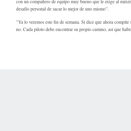
con un compañero de equipo muy bueno que le exige al máximo
desafío personal de sacar lo mejor de uno mismo”.
"Ya lo veremos este fin de semana. Si dice que ahora compite s
no. Cada piloto debe encontrar su propio camino, así que habr
 Online Privacy Policy
Interest-Based Ads
About Nielsen Measurement
You
Corrections
7-5050 or visit gamblinghelplinema.org (MA). Call 877-8-HOPENY/text HOPE
es. (18+ DC/KY/NH/PR/WY). Void in ONT. Eligibility restrictions apply. Terms: 
wager tax may apply in IL.
Copyright: © 2026 ESPN Enterprises, LLC. All rights reserved.