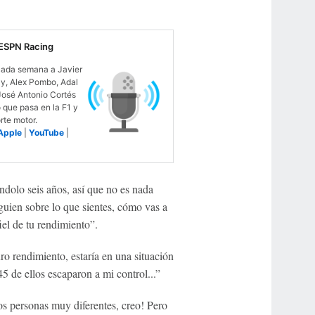
ESPN Racing
ada semana a Javier
ay, Alex Pombo, Adal
José Antonio Cortés
o que pasa en la F1 y
rte motor.
Apple
|
YouTube
|
dolo seis años, así que no es nada
uien sobre lo que sientes, cómo vas a
iel de tu rendimiento”.
ro rendimiento, estaría en una situación
 de ellos escaparon a mi control...”
s personas muy diferentes, creo! Pero