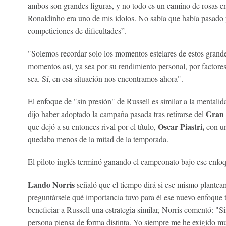
ambos son grandes figuras, y no todo es un camino de rosas en
Ronaldinho era uno de mis ídolos. No sabía que había pasado p
competiciones de dificultades”.
"Solemos recordar solo los momentos estelares de estos grande
momentos así, ya sea por su rendimiento personal, por factores 
sea. Sí, en esa situación nos encontramos ahora".
El enfoque de "sin presión" de Russell es similar a la mentali
Gran P
dijo haber adoptado la campaña pasada tras retirarse del
Oscar Piastri,
que dejó a su entonces rival por el título,
con un
quedaba menos de la mitad de la temporada.
El piloto inglés terminó ganando el campeonato bajo ese enfo
Lando Norris
señaló que el tiempo dirá si ese mismo plantea
preguntársele qué importancia tuvo para él ese nuevo enfoque 
beneficiar a Russell una estrategia similar, Norris comentó: "S
persona piensa de forma distinta. Yo siempre me he exigido m