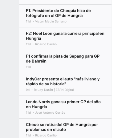
F1: Presidente de Chequia hizo de
fotógrafo en el GP de Hungría
11d
Víctor Macin Serrano
F2: Noel León gana la carrera principal en
Hungría
11d
Ricardo Cariño
F1 confirma la pista de Sepang para GP
de Bahréin
11d
IndyCar presenta el auto "más liviano y
rápido de su historia"
9d
Raudy Durán | ESPN Digital
Lando Norris gana su primer GP del año
en Hungría
11d
José Antonio Cortés
Checo se retira del GP de Hungría por
problemas en el auto
11d
Ricardo Cariño