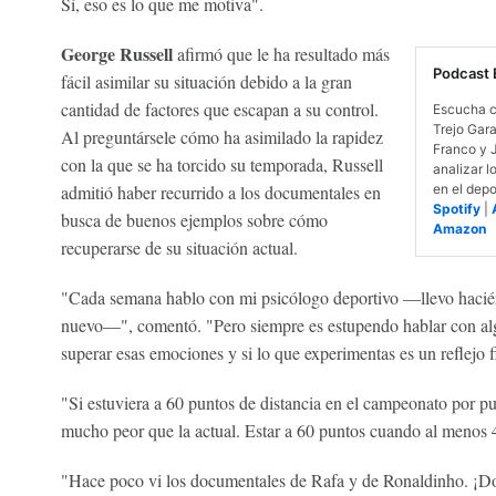
Sí, eso es lo que me motiva".
George Russell
afirmó que le ha resultado más
Podcast 
fácil asimilar su situación debido a la gran
cantidad de factores que escapan a su control.
Escucha c
Trejo Gar
Al preguntársele cómo ha asimilado la rapidez
Franco y 
con la que se ha torcido su temporada, Russell
analizar l
admitió haber recurrido a los documentales en
en el depo
Spotify
|
busca de buenos ejemplos sobre cómo
Amazon
recuperarse de su situación actual.
"Cada semana hablo con mi psicólogo deportivo —llevo hacién
nuevo—", comentó. "Pero siempre es estupendo hablar con alg
superar esas emociones y si lo que experimentas es un reflejo f
"Si estuviera a 60 puntos de distancia en el campeonato por pu
mucho peor que la actual. Estar a 60 puntos cuando al menos 45
"Hace poco vi los documentales de Rafa y de Ronaldinho. ¡Do