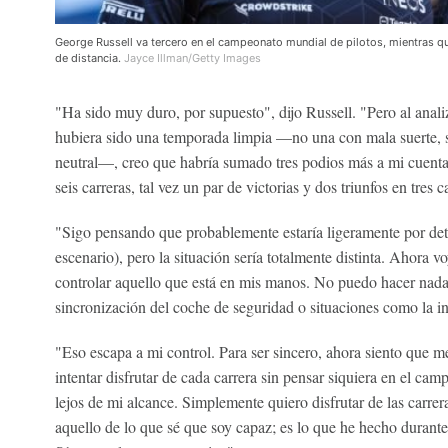
George Russell va tercero en el campeonato mundial de pilotos, mientras q
de distancia.
Jayce Illman/Getty Images
"Ha sido muy duro, por supuesto", dijo Russell. "Pero al analiz
hubiera sido una temporada limpia —no una con mala suerte,
neutral—, creo que habría sumado tres podios más a mi cuenta
seis carreras, tal vez un par de victorias y dos triunfos en tres ca
"Sigo pensando que probablemente estaría ligeramente por detr
escenario), pero la situación sería totalmente distinta. Ahora v
controlar aquello que está en mis manos. No puedo hacer nada s
sincronización del coche de seguridad o situaciones como la inf
"Eso escapa a mi control. Para ser sincero, ahora siento que 
intentar disfrutar de cada carrera sin pensar siquiera en el c
lejos de mi alcance. Simplemente quiero disfrutar de las carrera
aquello de lo que sé que soy capaz; es lo que he hecho durante