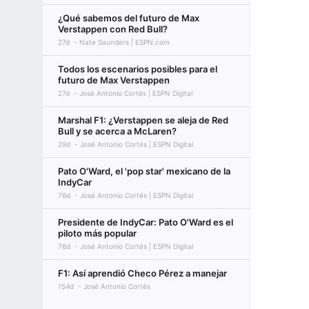
¿Qué sabemos del futuro de Max
Verstappen con Red Bull?
27d
Nate Saunders | ESPN.com
Todos los escenarios posibles para el
futuro de Max Verstappen
27d
José Antonio Cortés | ESPN Digital
Marshal F1: ¿Verstappen se aleja de Red
Bull y se acerca a McLaren?
29d
José Antonio Cortés | ESPN Digital
Pato O'Ward, el 'pop star' mexicano de la
IndyCar
76d
José Antonio Cortés | ESPN Digital
Presidente de IndyCar: Pato O'Ward es el
piloto más popular
76d
José Antonio Cortés | ESPN Digital
F1: Así aprendió Checo Pérez a manejar
154d
José Antonio Cortés