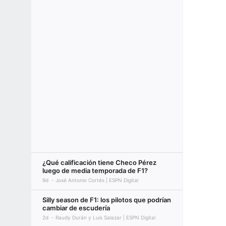
¿Qué calificación tiene Checo Pérez
luego de media temporada de F1?
9d
José Antonio Cortés | ESPN Digital
Silly season de F1: los pilotos que podrían
cambiar de escudería
2d
Raudy Durán y Luis Salazar | ESPN Digital