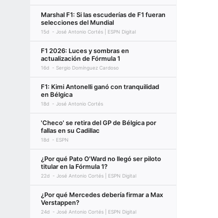
Marshal F1: Si las escuderías de F1 fueran
selecciones del Mundial
15d
José Antonio Cortés | ESPN Digital
F1 2026: Luces y sombras en
actualización de Fórmula 1
16d
Sergio Domínguez Cardoso
F1: Kimi Antonelli ganó con tranquilidad
en Bélgica
18d
José Antonio Cortés
'Checo' se retira del GP de Bélgica por
fallas en su Cadillac
18d
ESPN
¿Por qué Pato O'Ward no llegó ser piloto
titular en la Fórmula 1?
22d
José Antonio Cortés | ESPN Digital
¿Por qué Mercedes debería firmar a Max
Verstappen?
24d
José Antonio Cortés | ESPN Digital