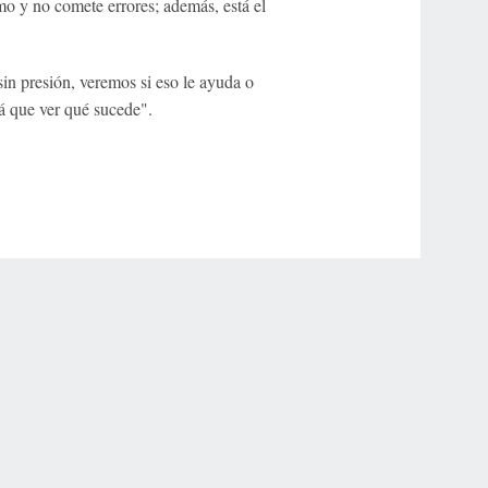
 y no comete errores; además, está el
in presión, veremos si eso le ayuda o
á que ver qué sucede".
r Privacy Choices
Contact Us
Disney Ad Sales Site
Work for ESPN
NY (467369) (NY). Call 888-789-7777/visit ccpg.org (CT), or visit
draftkings.com/sportsbook. On behalf of Boot Hill Casino (KS). Pass-thru of per