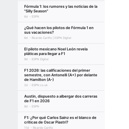
Fórmula 1: los rumores y las noticias de la
"Silly Season"
6d
ESPN
¿Qué hacen los pilotos de Fórmula 1 en
sus vacaciones?
6d
Ricardo Cariño | ESPN Digital
El piloto mexicano Noel León revela
pláticas para llegar a F1
9d
ESPN Digital
F1 2026: las calificaciones del primer
semestre, con Antonelli (A+) por delante
de Hamilton (A-)
2d
ESPN.co.uk
Austin, dispuesto a albergar dos carreras
de F1 en 2026
8d
ESPN
F1: ¿Por qué Carlos Sainz es el blanco de
criticas de Oscar Piastri?
11d
Ricardo Cariño