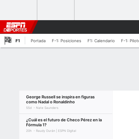
F1
Portada
F-1: Posiciones
F1: Calendario
F-1: Pilo
George Russell se inspira en figuras
como Nadal o Ronaldinho
55d
Nate Saunders
¿Cuál es el futuro de Checo Pérez en la
Fórmula 1?
20h
Raudy Durán | ESPN Digital