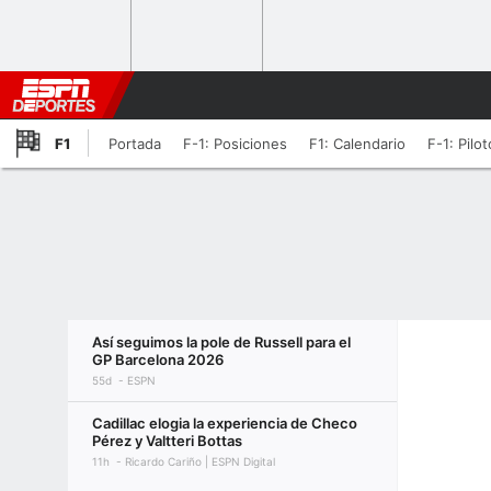
F1
Portada
F-1: Posiciones
F1: Calendario
F-1: Pilo
Así seguimos la pole de Russell para el
GP Barcelona 2026
55d
ESPN
Cadillac elogia la experiencia de Checo
Pérez y Valtteri Bottas
11h
Ricardo Cariño | ESPN Digital