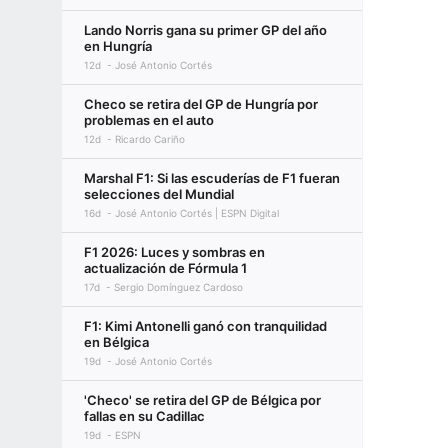
Lando Norris gana su primer GP del año
en Hungría
12d
José Antonio Cortés
Checo se retira del GP de Hungría por
problemas en el auto
12d
Ricardo Cariño
Marshal F1: Si las escuderías de F1 fueran
selecciones del Mundial
16d
José Antonio Cortés | ESPN Digital
F1 2026: Luces y sombras en
actualización de Fórmula 1
17d
Sergio Domínguez Cardoso
F1: Kimi Antonelli ganó con tranquilidad
en Bélgica
19d
José Antonio Cortés
'Checo' se retira del GP de Bélgica por
fallas en su Cadillac
19d
ESPN