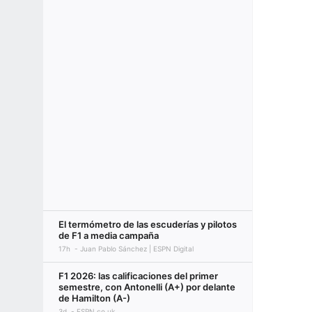
El termómetro de las escuderías y pilotos
de F1 a media campaña
17h
Juan Pablo Sánchez | ESPN Digital
F1 2026: las calificaciones del primer
semestre, con Antonelli (A+) por delante
de Hamilton (A-)
3d
ESPN.co.uk