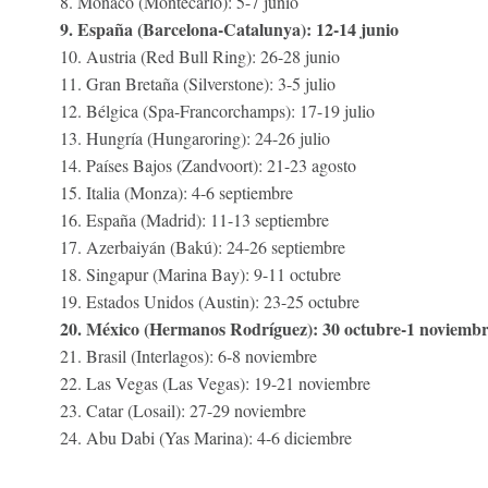
8. Mónaco (Montecarlo): 5-7 junio
9. España (Barcelona-Catalunya): 12-14 junio
10. Austria (Red Bull Ring): 26-28 junio
11. Gran Bretaña (Silverstone): 3-5 julio
12. Bélgica (Spa-Francorchamps): 17-19 julio
13. Hungría (Hungaroring): 24-26 julio
14. Países Bajos (Zandvoort): 21-23 agosto
15. Italia (Monza): 4-6 septiembre
16. España (Madrid): 11-13 septiembre
17. Azerbaiyán (Bakú): 24-26 septiembre
18. Singapur (Marina Bay): 9-11 octubre
19. Estados Unidos (Austin): 23-25 octubre
20. México (Hermanos Rodríguez): 30 octubre-1 noviemb
21. Brasil (Interlagos): 6-8 noviembre
22. Las Vegas (Las Vegas): 19-21 noviembre
23. Catar (Losail): 27-29 noviembre
24. Abu Dabi (Yas Marina): 4-6 diciembre