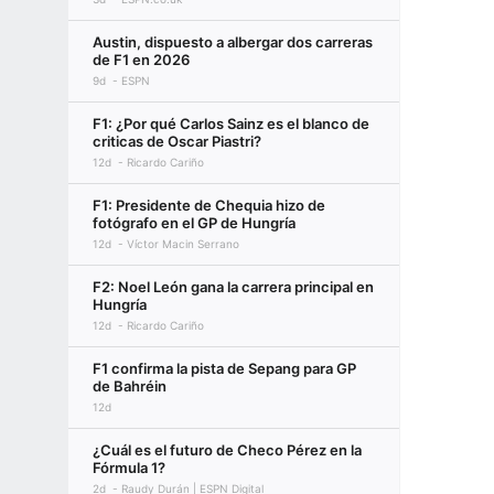
Austin, dispuesto a albergar dos carreras
de F1 en 2026
9d
ESPN
F1: ¿Por qué Carlos Sainz es el blanco de
criticas de Oscar Piastri?
12d
Ricardo Cariño
F1: Presidente de Chequia hizo de
fotógrafo en el GP de Hungría
12d
Víctor Macin Serrano
F2: Noel León gana la carrera principal en
Hungría
12d
Ricardo Cariño
F1 confirma la pista de Sepang para GP
de Bahréin
12d
¿Cuál es el futuro de Checo Pérez en la
Fórmula 1?
2d
Raudy Durán | ESPN Digital