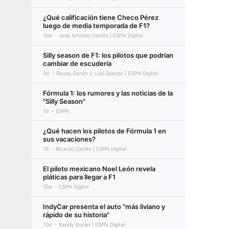
¿Qué calificación tiene Checo Pérez
luego de media temporada de F1?
10d
José Antonio Cortés | ESPN Digital
Silly season de F1: los pilotos que podrían
cambiar de escudería
3d
Raudy Durán y Luis Salazar | ESPN Digital
Fórmula 1: los rumores y las noticias de la
"Silly Season"
7d
ESPN
¿Qué hacen los pilotos de Fórmula 1 en
sus vacaciones?
7d
Ricardo Cariño | ESPN Digital
El piloto mexicano Noel León revela
pláticas para llegar a F1
10d
ESPN Digital
IndyCar presenta el auto "más liviano y
rápido de su historia"
10d
Raudy Durán | ESPN Digital