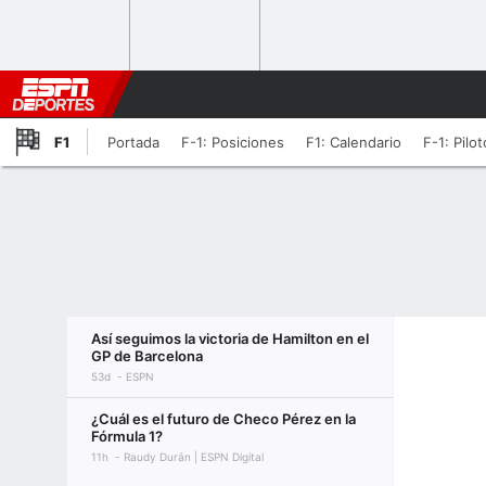
F1
Portada
F-1: Posiciones
F1: Calendario
F-1: Pilo
Así seguimos la victoria de Hamilton en el
GP de Barcelona
53d
ESPN
¿Cuál es el futuro de Checo Pérez en la
Fórmula 1?
11h
Raudy Durán | ESPN Digital