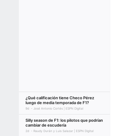
¿Qué calificación tiene Checo Pérez
luego de media temporada de F1?
9d
José Antonio Cortés | ESPN Digital
Silly season de F1: los pilotos que podrían
cambiar de escudería
2d
Raudy Durán y Luis Salazar | ESPN Digital