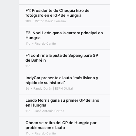
F1: Presidente de Chequia hizo de
fotógrafo en el GP de Hungría
10d
Víctor Macin Serrano
F2: Noel León gana la carrera principal en
Hungría
11d
Ricardo Cariño
F1 confirma la pista de Sepang para GP
de Bahréin
11d
IndyCar presenta el auto "más liviano y
rápido de su historia"
9d
Raudy Durán | ESPN Digital
Lando Norris gana su primer GP del año
en Hungría
11d
José Antonio Cortés
Checo se retira del GP de Hungría por
problemas en el auto
11d
Ricardo Cariño