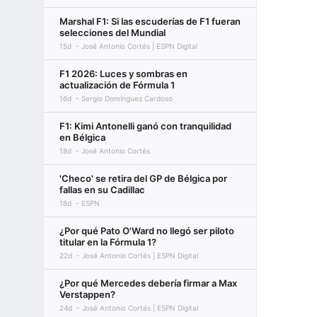
Marshal F1: Si las escuderías de F1 fueran
selecciones del Mundial
15d
José Antonio Cortés | ESPN Digital
F1 2026: Luces y sombras en
actualización de Fórmula 1
16d
Sergio Domínguez Cardoso
F1: Kimi Antonelli ganó con tranquilidad
en Bélgica
18d
José Antonio Cortés
'Checo' se retira del GP de Bélgica por
fallas en su Cadillac
18d
ESPN
¿Por qué Pato O'Ward no llegó ser piloto
titular en la Fórmula 1?
22d
José Antonio Cortés | ESPN Digital
¿Por qué Mercedes debería firmar a Max
Verstappen?
24d
José Antonio Cortés | ESPN Digital