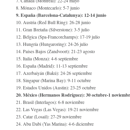
7. Canadá (Montreal): 22-24 mayo
8. Mónaco (Montecarlo): 5-7 junio
9. España (Barcelona-Catalunya): 12-14 junio
10. Austria (Red Bull Ring): 26-28 junio
11. Gran Bretaña (Silverstone): 3-5 julio
12. Bélgica (Spa-Francorchamps): 17-19 julio
13. Hungría (Hungaroring): 24-26 julio
14. Países Bajos (Zandvoort): 21-23 agosto
15. Italia (Monza): 4-6 septiembre
16. España (Madrid): 11-13 septiembre
17. Azerbaiyán (Bakú): 24-26 septiembre
18. Singapur (Marina Bay): 9-11 octubre
19. Estados Unidos (Austin): 23-25 octubre
20. México (Hermanos Rodríguez): 30 octubre-1 noviemb
21. Brasil (Interlagos): 6-8 noviembre
22. Las Vegas (Las Vegas): 19-21 noviembre
23. Catar (Losail): 27-29 noviembre
24. Abu Dabi (Yas Marina): 4-6 diciembre