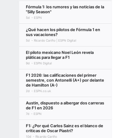
Fórmula 1: los rumores y las noticias de la
"Silly Season"
5d
ESPN
¿Qué hacen los pilotos de Fórmula 1 en
sus vacaciones?
5d
Ricardo Cariño | ESPN Digital
El piloto mexicano Noel León revela
pláticas para llegar a F1
9d
ESPN Digital
F1 2026: las calificaciones del primer
semestre, con Antonelli (A+) por delante
de Hamilton (A-)
2d
ESPN.co.uk
Austin, dispuesto a albergar dos carreras
de F1 en 2026
7d
ESPN
F1: ¿Por qué Carlos Sainz es el blanco de
criticas de Oscar Piastri?
10d
Ricardo Cariño