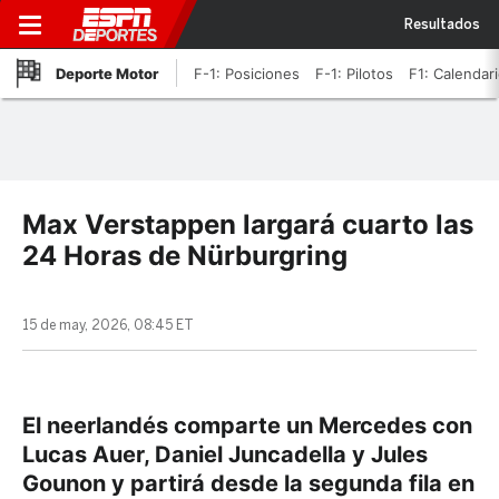
Resultados
Deporte Motor
F-1: Posiciones
F-1: Pilotos
F1: Calendar
Max Verstappen largará cuarto las
24 Horas de Nürburgring
15 de may, 2026, 08:45 ET
El neerlandés comparte un Mercedes con
Lucas Auer, Daniel Juncadella y Jules
Gounon y partirá desde la segunda fila en