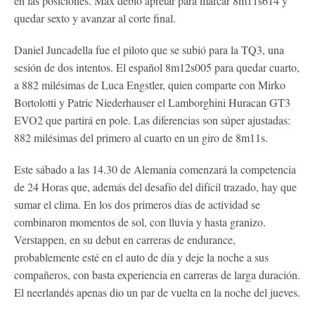
en las posiciones. Max debió apretar para marcar 8m11s614 y
quedar sexto y avanzar al corte final.
Daniel Juncadella fue el piloto que se subió para la TQ3, una
sesión de dos intentos. El español 8m12s005 para quedar cuarto,
a 882 milésimas de Luca Engstler, quien comparte con Mirko
Bortolotti y Patric Niederhauser el Lamborghini Huracan GT3
EVO2 que partirá en pole. Las diferencias son súper ajustadas:
882 milésimas del primero al cuarto en un giro de 8m11s.
Este sábado a las 14.30 de Alemania comenzará la competencia
de 24 Horas que, además del desafío del difícil trazado, hay que
sumar el clima. En los dos primeros días de actividad se
combinaron momentos de sol, con lluvia y hasta granizo.
Verstappen, en su debut en carreras de endurance,
probablemente esté en el auto de día y deje la noche a sus
compañeros, con basta experiencia en carreras de larga duración.
El neerlandés apenas dio un par de vuelta en la noche del jueves.