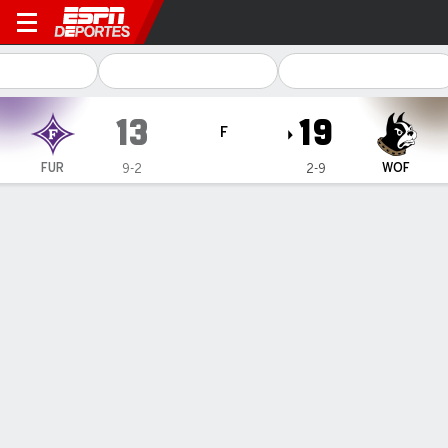
Furman Paladins en Wofford Terriers
13
19
F
FUR
WOF
9-2
2-9
Resumen
Ficha
Estadísticas de Equipo
No Story Available
INFORMACIÓN DEL PARTIDO
Gibbs Stadium
12:00 PM
,
18 de Noviembre, 2023
Coverage
:
ESPN+