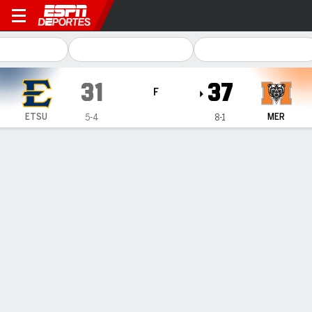
East Tennessee State Buccaneers en 
31
37
F
ETSU
MER
5-4
8-1
Resumen
Ficha
Estadísticas de Equipo
No Story Available
INFORMACIÓN DEL PARTIDO
Five Star Stadium
3:00 PM
,
2 de Noviembre, 2024
Coverage
:
ESPN+