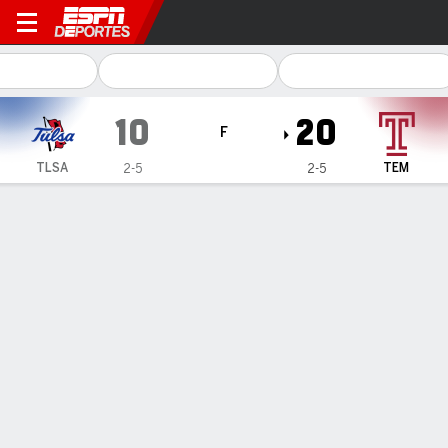
Tulsa Golden Hurricane en Temple Ow
10
20
F
TLSA
TEM
2-5
2-5
Resumen
Ficha
Estadísticas de Equipo
No Story Available
INFORMACIÓN DEL PARTIDO