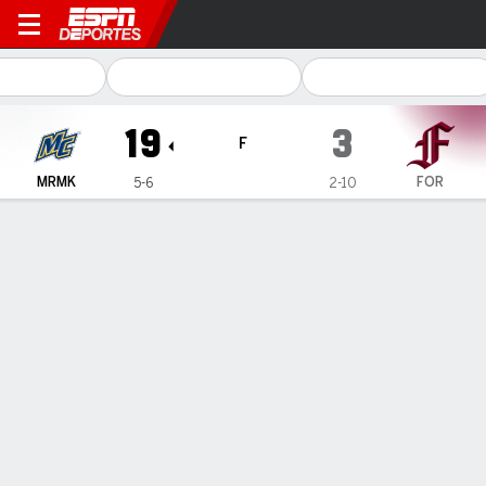
Merrimack Warriors en Fordham Ram
19
3
F
MRMK
FOR
5-6
2-10
Resumen
Ficha
Estadísticas de Equipo
No Story Available
INFORMACIÓN DEL PARTIDO
Moglia Stadium at Jack Coffey Field
1:00 PM
,
23 de Noviembre, 2024
Coverage
:
ESPN+