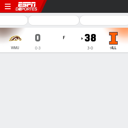
Western Michigan Broncos en Illinois Fi
0
38
F
ILL
WMU
0-3
3-0
9
Resumen
Ficha
Estadísticas de Equipo
No Story Available
INFORMACIÓN DEL PARTIDO