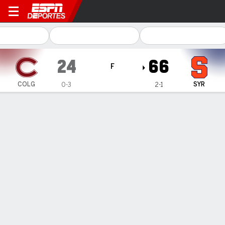
Colgate Raiders en Syracuse Orange
24
66
F
COLG
SYR
0-3
2-1
Resumen
Ficha
Estadísticas de Equipo
No Story Available
INFORMACIÓN DEL PARTIDO