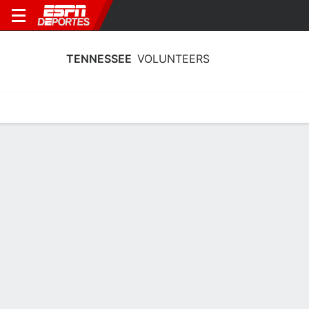
TENNESSEE
VOLUNTEERS
Estadísticas
Calendario
Plantilla
Estadísticas de Equipo Tennessee
Volunteers 2025
Equipo
Jugadores