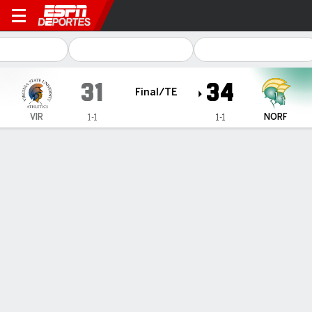
Virginia State Trojans en No
31
34
Final/TE
VIR
NORF
1-1
1-1
Resumen
Ficha
Estadísticas de Equipo
1
2
3
4
OT
T
VIR
3
13
7
8
0
31
NORF
7
0
3
21
3
34