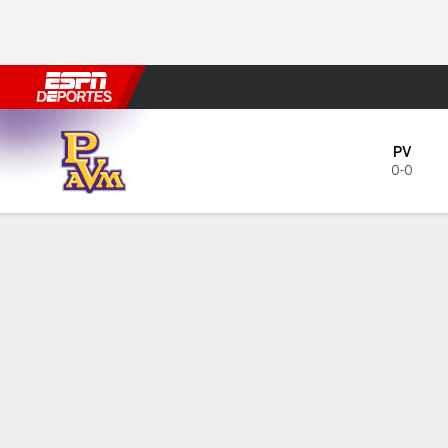
Fútbol
MLB
F. Americano
Básquetbol
WNBA
F1
Boxe
Prairie View A&M Panthers e
PV
0-0
Resumen
Boletos
PREDICTOR DE DUELOS
ÚLTIM