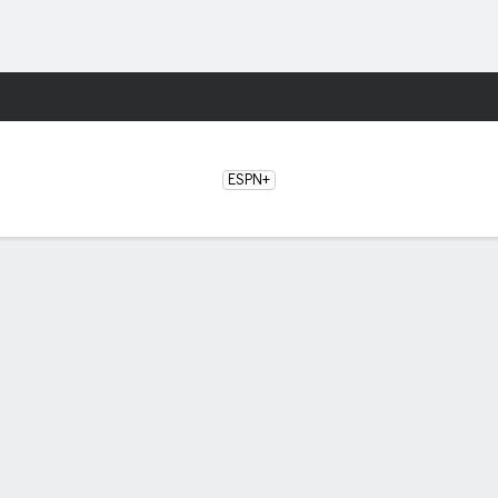
o
NCAAF
Más Deportes
n Baylor Bears
ESPN+
OS CINCO PARTIDOS
Prairie View
Baylor