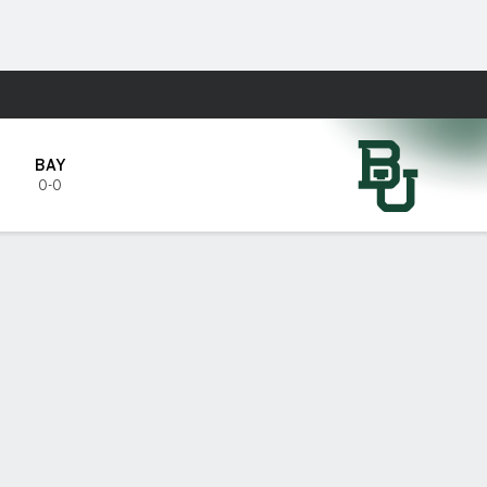
Watch
Juegos
BAY
0-0