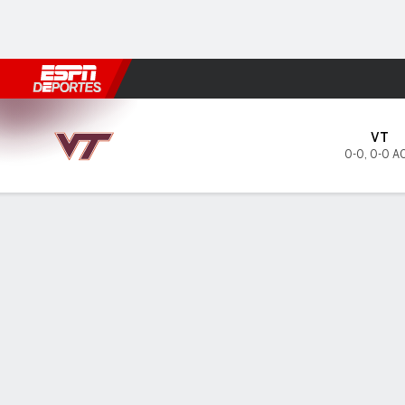
Fútbol
MLB
F. Americano
Básquetbol
WNBA
F1
Boxe
Virginia Tech Hokies en Bos
VT
0-0
,
0-0 A
Resumen
Boletos
PREDICTOR DE DUELOS
ÚLTIM