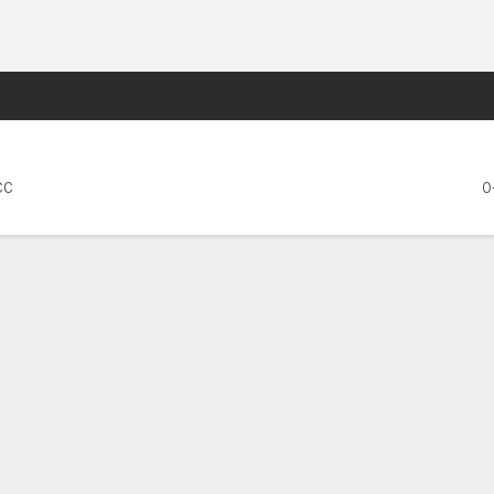
o
NCAAF
Más Deportes
ton College Eagles
CC
0
OS CINCO PARTIDOS
Virginia Tech
Boston College