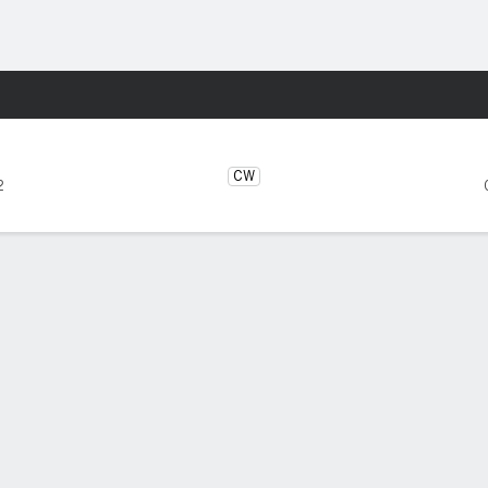
o
NCAAF
Más Deportes
Diego State Aztecs
CW
2
OS CINCO PARTIDOS
Texas St
San Diego St