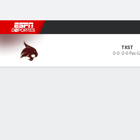
Fútbol
MLB
F. Americano
Básquetbol
WNBA
F1
Boxe
Texas State Bobcats en San 
TXST
0-0
,
0-0 Pac-1
Resumen
Boletos
PREDICTOR DE DUELOS
ÚLTIM