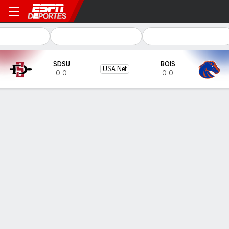
San Diego State Aztecs en B
SDSU
BOIS
USA Net
0-0
0-0
Resumen
Boletos
PREDICTOR DE DUELOS
34.4
%
65.6
%
SDSU
BOIS