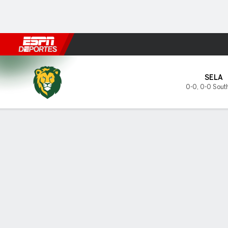
Fútbol
MLB
F. Americano
Básquetbol
WNBA
F1
Boxe
SE Louisiana Lions en UT Ri
SELA
0-0
,
0-0 Sout
Resumen
Boletos
INFORMACIÓN DEL PARTIDO
ÚLTIM