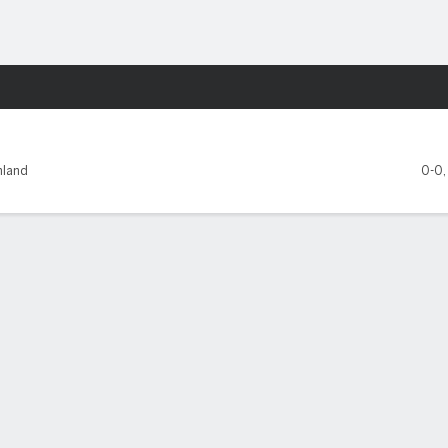
o
NCAAF
Más Deportes
o Grande Valley Vaqueros
hland
0-0
OS CINCO PARTIDOS
SE Louisiana
UT Rio Grande